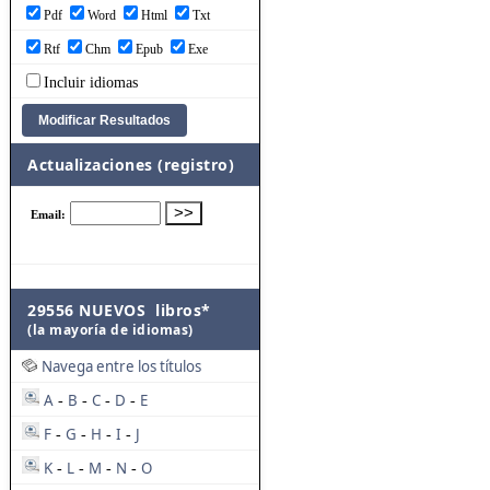
Pdf
Word
Html
Txt
Rtf
Chm
Epub
Exe
Incluir idiomas
Actualizaciones (registro)
29556 NUEVOS libros*
(la mayoría de idiomas)
Navega entre los títulos
A
B
C
D
E
-
-
-
-
F
G
H
I
J
-
-
-
-
K
L
M
N
O
-
-
-
-