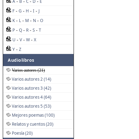
A
B
C
D
E
-
-
-
-
F
G
H
I
J
-
-
-
-
K
L
M
N
O
-
-
-
-
P
Q
R
S
T
-
-
-
-
U
V
W
X
-
-
-
Y
Z
-
Audiolibros
Varios autores (21)
Varios autores 2 (14)
Varios autores 3 (42)
Varios autores 4 (64)
Varios autores 5 (53)
Mejores poemas (100)
Relatos y cuentos (20)
Poesía (20)