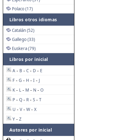
Polaco (17)
Libros otros idiomas
Catalán (52)
Gallego (33)
Euskera (79)
Libros por inicial
A
B
C
D
E
-
-
-
-
F
G
H
I
J
-
-
-
-
K
L
M
N
O
-
-
-
-
P
Q
R
S
T
-
-
-
-
U
V
W
X
-
-
-
Y
Z
-
Autores por inicial