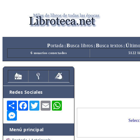
P
ortada
B
usca libros
B
usca textos
Ú
ltim
|
|
|
6 usuarios conectados
5122 l
Redes Sociales
Share
Facebook
Twitter
Email
WhatsApp
Messenger
Selecc
Menú principal