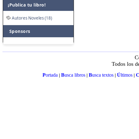
¡Publica tu libro!
Autores Noveles (18)
Sponsors
C
Todos los d
P
ortada
B
usca libros
B
usca textos
Ú
ltimos
|
|
|
|