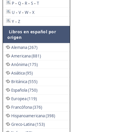
P
Q
R
S
T
-
-
-
-
U
V
W
X
-
-
-
Y
Z
-
Libros en español por
origen
Alemana (267)
Americana (881)
Anónima (175)
Asiática (95)
Británica (555)
Española (750)
Europea (119)
Francófona (376)
Hispanoamericana (398)
Greco-Latina (153)