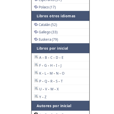
Polaco (17)
Libros otros idiomas
Catalán (52)
Gallego (33)
Euskera (79)
Libros por inicial
A
B
C
D
E
-
-
-
-
F
G
H
I
J
-
-
-
-
K
L
M
N
O
-
-
-
-
P
Q
R
S
T
-
-
-
-
U
V
W
X
-
-
-
Y
Z
-
Autores por inicial