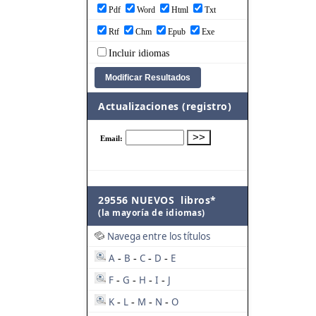
Pdf
Word
Html
Txt
Rtf
Chm
Epub
Exe
Incluir idiomas
Actualizaciones (registro)
29556 NUEVOS libros*
(la mayoría de idiomas)
Navega entre los títulos
A
B
C
D
E
-
-
-
-
F
G
H
I
J
-
-
-
-
K
L
M
N
O
-
-
-
-