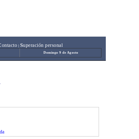
C
ontacto
S
uperación personal
|
Domingo 9 de Agosto
'
da