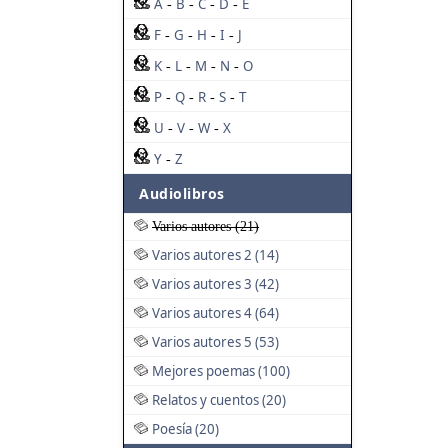
A
B
C
D
E
-
-
-
-
F
G
H
I
J
-
-
-
-
K
L
M
N
O
-
-
-
-
P
Q
R
S
T
-
-
-
-
U
V
W
X
-
-
-
Y
Z
-
Audiolibros
Varios autores (21)
Varios autores 2 (14)
Varios autores 3 (42)
Varios autores 4 (64)
Varios autores 5 (53)
Mejores poemas (100)
Relatos y cuentos (20)
Poesía (20)