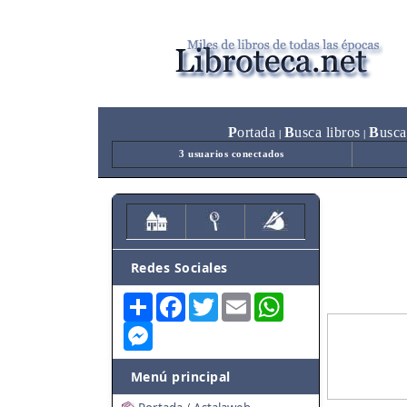
P
ortada
B
usca libros
B
usca
|
|
3 usuarios conectados
Redes Sociales
Share
Facebook
Twitter
Email
WhatsApp
Messenger
Menú principal