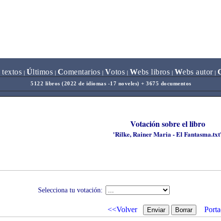
 textos
Ú
ltimos
C
omentarios
V
otos
W
ebs libros
W
ebs autor
|
|
|
|
|
|
5122 libros (2022 de idiomas -17 noveles) + 3675 documentos
Votación sobre el libro
'Rilke, Rainer Maria - El Fantasma.txt
Selecciona tu votación:
<<Volver
Porta