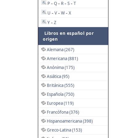
P
Q
R
S
T
-
-
-
-
U
V
W
X
-
-
-
Y
Z
-
Libros en español por
origen
Alemana (267)
Americana (881)
Anónima (175)
Asiática (95)
Británica (555)
Española (750)
Europea (119)
Francófona (376)
Hispanoamericana (398)
Greco-Latina (153)