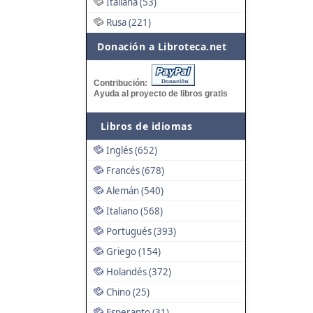
Italiana (53)
Rusa (221)
Donación a Libroteca.net
Contribución:
Ayuda al proyecto de libros gratis
Libros de idiomas
Inglés (652)
Francés (678)
Alemán (540)
Italiano (568)
Portugués (393)
Griego (154)
Holandés (372)
Chino (25)
Esperanto (31)