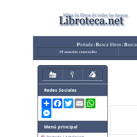
P
ortada
B
usca libros
B
usca
|
|
10 usuarios conectados
Redes Sociales
Share
Facebook
Twitter
Email
WhatsApp
Messenger
Menú principal