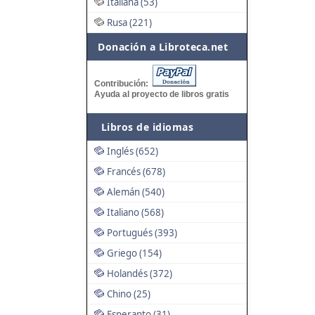
Italiana (53)
Rusa (221)
Donación a Libroteca.net
Contribución:
Ayuda al proyecto de libros gratis
Libros de idiomas
Inglés (652)
Francés (678)
Alemán (540)
Italiano (568)
Portugués (393)
Griego (154)
Holandés (372)
Chino (25)
Esperanto (31)