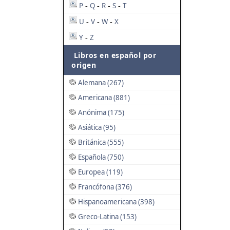
P
Q
R
S
T
-
-
-
-
U
V
W
X
-
-
-
Y
Z
-
Libros en español por
origen
Alemana (267)
Americana (881)
Anónima (175)
Asiática (95)
Británica (555)
Española (750)
Europea (119)
Francófona (376)
Hispanoamericana (398)
Greco-Latina (153)