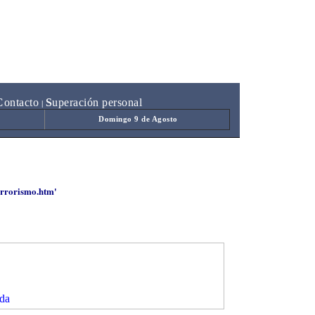
C
ontacto
S
uperación personal
|
Domingo 9 de Agosto
errorismo.htm'
da