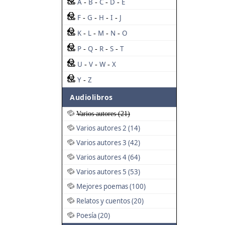
A
B
C
D
E
-
-
-
-
F
G
H
I
J
-
-
-
-
K
L
M
N
O
-
-
-
-
P
Q
R
S
T
-
-
-
-
U
V
W
X
-
-
-
Y
Z
-
Audiolibros
Varios autores (21)
Varios autores 2 (14)
Varios autores 3 (42)
Varios autores 4 (64)
Varios autores 5 (53)
Mejores poemas (100)
Relatos y cuentos (20)
Poesía (20)