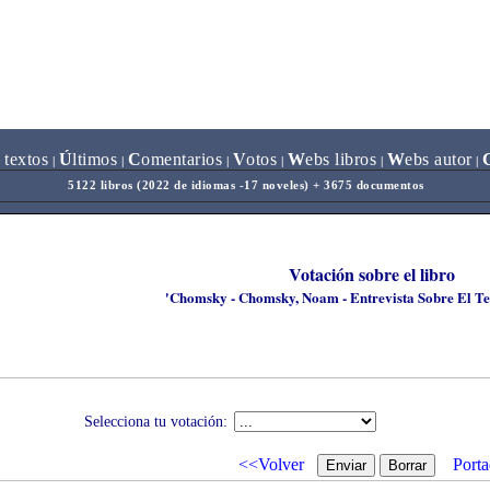
 textos
Ú
ltimos
C
omentarios
V
otos
W
ebs libros
W
ebs autor
|
|
|
|
|
|
5122 libros (2022 de idiomas -17 noveles) + 3675 documentos
Votación sobre el libro
'Chomsky - Chomsky, Noam - Entrevista Sobre El T
Selecciona tu votación:
<<Volver
Porta