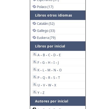
Polaco (17)
Libros otros idiomas
Catalán (52)
Gallego (33)
Euskera (79)
Libros por inicial
A
B
C
D
E
-
-
-
-
F
G
H
I
J
-
-
-
-
K
L
M
N
O
-
-
-
-
P
Q
R
S
T
-
-
-
-
U
V
W
X
-
-
-
Y
Z
-
Autores por inicial