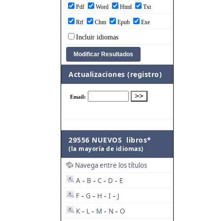
Pdf
Word
Html
Txt
Rtf
Chm
Epub
Exe
Incluir idiomas
Actualizaciones (registro)
29556 NUEVOS libros*
(la mayoría de idiomas)
Navega entre los títulos
A
B
C
D
E
-
-
-
-
F
G
H
I
J
-
-
-
-
K
L
M
N
O
-
-
-
-