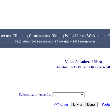
 textos
Ú
ltimos
C
omentarios
V
otos
W
ebs libros
W
ebs autor
|
|
|
|
|
|
5122 libros (2022 de idiomas -17 noveles) + 3675 documentos
Votación sobre el libro
'London, Jack - El Talón De Hierro.pdf
Selecciona tu votación:
<<Volver
Porta