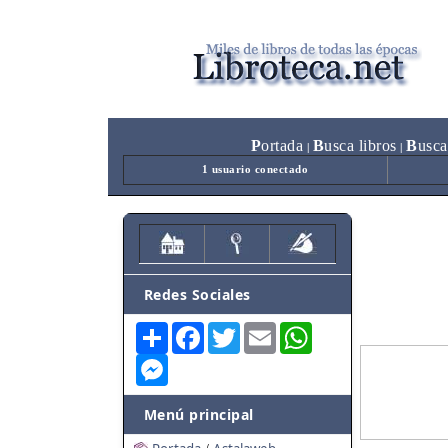
P
ortada
B
usca libros
B
usca
|
|
1 usuario conectado
Redes Sociales
Share
Facebook
Twitter
Email
WhatsApp
Messenger
Menú principal