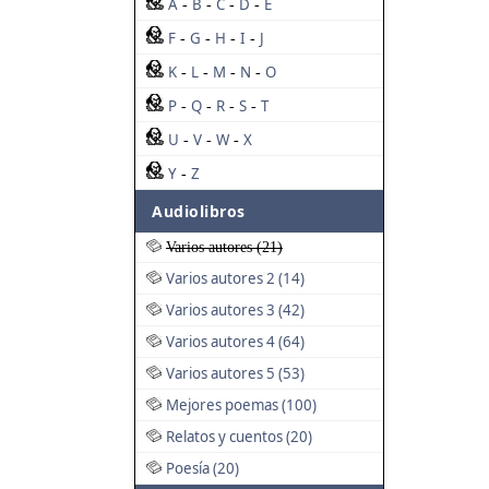
A
B
C
D
E
-
-
-
-
F
G
H
I
J
-
-
-
-
K
L
M
N
O
-
-
-
-
P
Q
R
S
T
-
-
-
-
U
V
W
X
-
-
-
Y
Z
-
Audiolibros
Varios autores (21)
Varios autores 2 (14)
Varios autores 3 (42)
Varios autores 4 (64)
Varios autores 5 (53)
Mejores poemas (100)
Relatos y cuentos (20)
Poesía (20)