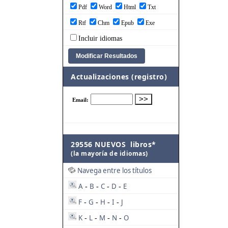
Pdf
Word
Html
Txt
Rtf
Chm
Epub
Exe
Incluir idiomas
Actualizaciones (registro)
29556 NUEVOS libros*
(la mayoría de idiomas)
Navega entre los títulos
A
B
C
D
E
-
-
-
-
F
G
H
I
J
-
-
-
-
K
L
M
N
O
-
-
-
-