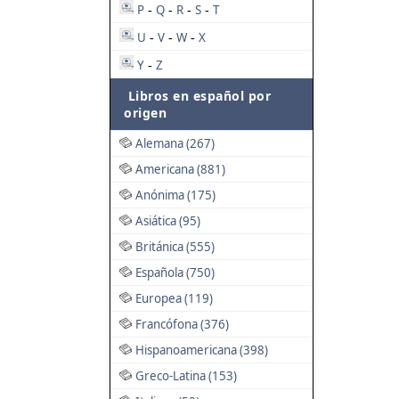
P
Q
R
S
T
-
-
-
-
U
V
W
X
-
-
-
Y
Z
-
Libros en español por
origen
Alemana (267)
Americana (881)
Anónima (175)
Asiática (95)
Británica (555)
Española (750)
Europea (119)
Francófona (376)
Hispanoamericana (398)
Greco-Latina (153)