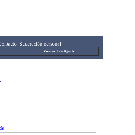
C
ontacto
S
uperación personal
|
Viernes 7 de Agosto
'
da