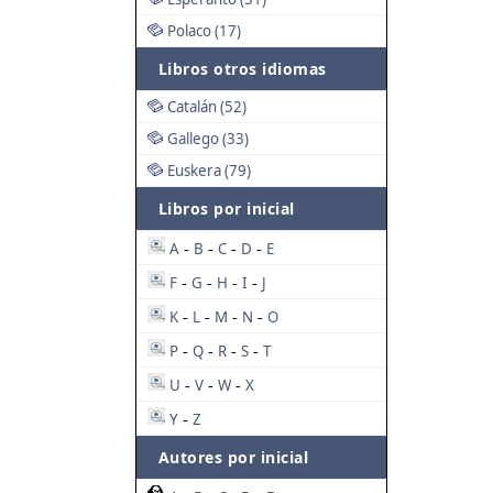
Polaco (17)
Libros otros idiomas
Catalán (52)
Gallego (33)
Euskera (79)
Libros por inicial
A
B
C
D
E
-
-
-
-
F
G
H
I
J
-
-
-
-
K
L
M
N
O
-
-
-
-
P
Q
R
S
T
-
-
-
-
U
V
W
X
-
-
-
Y
Z
-
Autores por inicial