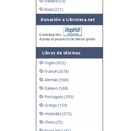
Italiana (53)
Rusa (221)
Donación a Libroteca.net
Contribución:
Ayuda al proyecto de libros gratis
Libros de idiomas
Inglés (652)
Francés (678)
Alemán (540)
Italiano (568)
Portugués (393)
Griego (154)
Holandés (372)
Chino (25)
Esperanto (31)