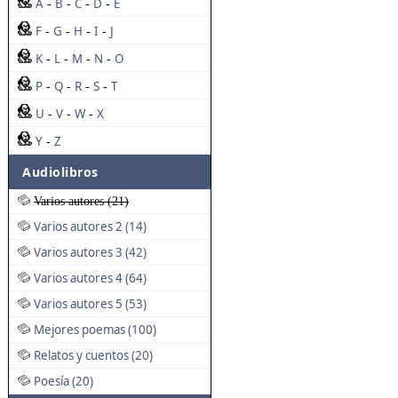
A
B
C
D
E
-
-
-
-
F
G
H
I
J
-
-
-
-
K
L
M
N
O
-
-
-
-
P
Q
R
S
T
-
-
-
-
U
V
W
X
-
-
-
Y
Z
-
Audiolibros
Varios autores (21)
Varios autores 2 (14)
Varios autores 3 (42)
Varios autores 4 (64)
Varios autores 5 (53)
Mejores poemas (100)
Relatos y cuentos (20)
Poesía (20)