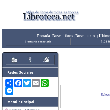
P
ortada
B
usca libros
B
usca textos
Ú
ltim
|
|
|
1 usuario conectado
5122 l
Redes Sociales
Share
Facebook
Twitter
Email
WhatsApp
Messenger
Selecc
Menú principal