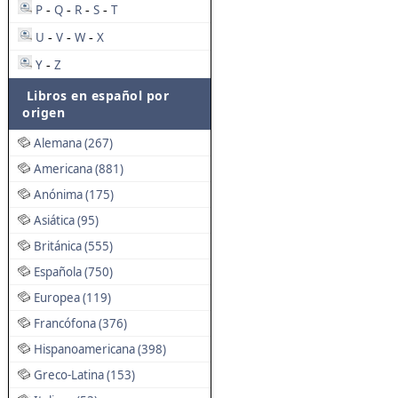
P
Q
R
S
T
-
-
-
-
U
V
W
X
-
-
-
Y
Z
-
Libros en español por
origen
Alemana (267)
Americana (881)
Anónima (175)
Asiática (95)
Británica (555)
Española (750)
Europea (119)
Francófona (376)
Hispanoamericana (398)
Greco-Latina (153)