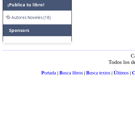
¡Publica tu libro!
Autores Noveles (18)
Sponsors
C
Todos los d
P
ortada
B
usca libros
B
usca textos
Ú
ltimos
|
|
|
|