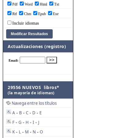
Pdf
Word
Html
Txt
Rtf
Chm
Epub
Exe
Incluir idiomas
Actualizaciones (registro)
29556 NUEVOS libros*
(la mayoría de idiomas)
Navega entre los títulos
A
B
C
D
E
-
-
-
-
F
G
H
I
J
-
-
-
-
K
L
M
N
O
-
-
-
-