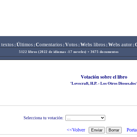
 textos
Ú
ltimos
C
omentarios
V
otos
W
ebs libros
W
ebs autor
|
|
|
|
|
|
5122 libros (2022 de idiomas -17 noveles) + 3675 documentos
Votación sobre el libro
'Lovecraft, H.P. - Los Otros Dioses.doc
Selecciona tu votación:
<<Volver
Porta