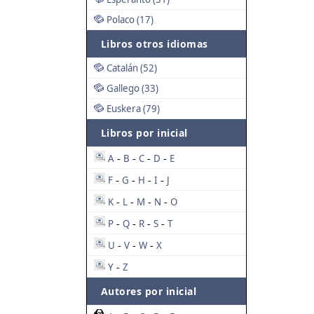
Polaco (17)
Libros otros idiomas
Catalán (52)
Gallego (33)
Euskera (79)
Libros por inicial
A
B
C
D
E
-
-
-
-
F
G
H
I
J
-
-
-
-
K
L
M
N
O
-
-
-
-
P
Q
R
S
T
-
-
-
-
U
V
W
X
-
-
-
Y
Z
-
Autores por inicial