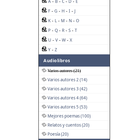
A
B
C
D
E
-
-
-
-
F
G
H
I
J
-
-
-
-
K
L
M
N
O
-
-
-
-
P
Q
R
S
T
-
-
-
-
U
V
W
X
-
-
-
Y
Z
-
Audiolibros
Varios autores (21)
Varios autores 2 (14)
Varios autores 3 (42)
Varios autores 4 (64)
Varios autores 5 (53)
Mejores poemas (100)
Relatos y cuentos (20)
Poesía (20)