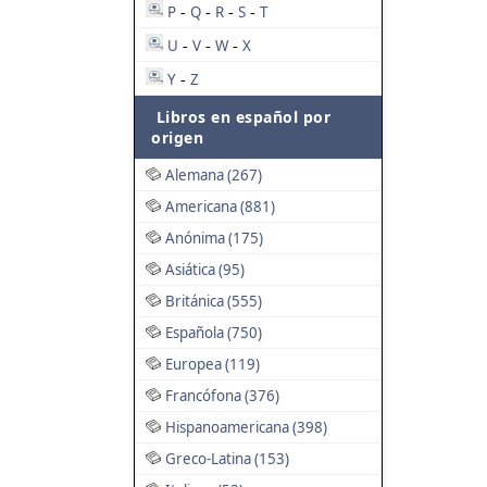
P
Q
R
S
T
-
-
-
-
U
V
W
X
-
-
-
Y
Z
-
Libros en español por
origen
Alemana (267)
Americana (881)
Anónima (175)
Asiática (95)
Británica (555)
Española (750)
Europea (119)
Francófona (376)
Hispanoamericana (398)
Greco-Latina (153)