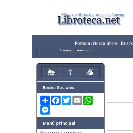
P
ortada
B
usca libros
B
usca
|
|
1 usuario conectado
Redes Sociales
Share
Facebook
Twitter
Email
WhatsApp
Messenger
Menú principal