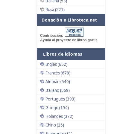
Italiana (53)
Rusa (221)
Donación a Libroteca.net
Contribución:
Ayuda al proyecto de libros gratis
Libros de idiomas
Inglés (652)
Francés (678)
Alemán (540)
Italiano (568)
Portugués (393)
Griego (154)
Holandés (372)
Chino (25)
Esperanto (31)