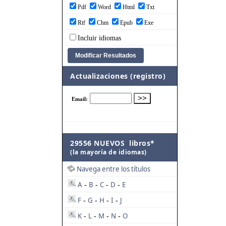
Pdf
Word
Html
Txt
Rtf
Chm
Epub
Exe
Incluir idiomas
Actualizaciones (registro)
29556 NUEVOS libros*
(la mayoría de idiomas)
Navega entre los títulos
A
B
C
D
E
-
-
-
-
F
G
H
I
J
-
-
-
-
K
L
M
N
O
-
-
-
-