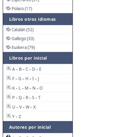
Polaco (17)
Libros otros idiomas
Catalán (52)
Gallego (33)
Euskera (79)
Libros por inicial
A
B
C
D
E
-
-
-
-
F
G
H
I
J
-
-
-
-
K
L
M
N
O
-
-
-
-
P
Q
R
S
T
-
-
-
-
U
V
W
X
-
-
-
Y
Z
-
Autores por inicial