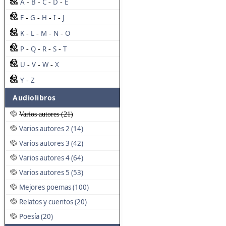
A
B
C
D
E
-
-
-
-
F
G
H
I
J
-
-
-
-
K
L
M
N
O
-
-
-
-
P
Q
R
S
T
-
-
-
-
U
V
W
X
-
-
-
Y
Z
-
Audiolibros
Varios autores (21)
Varios autores 2 (14)
Varios autores 3 (42)
Varios autores 4 (64)
Varios autores 5 (53)
Mejores poemas (100)
Relatos y cuentos (20)
Poesía (20)