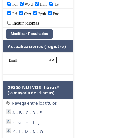
Pdf
Word
Html
Txt
Rtf
Chm
Epub
Exe
Incluir idiomas
Actualizaciones (registro)
29556 NUEVOS libros*
(la mayoría de idiomas)
Navega entre los títulos
A
B
C
D
E
-
-
-
-
F
G
H
I
J
-
-
-
-
K
L
M
N
O
-
-
-
-