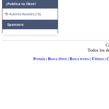
¡Publica tu libro!
Autores Noveles (18)
Sponsors
C
Todos los d
P
ortada
B
usca libros
B
usca textos
Ú
ltimos
|
|
|
|