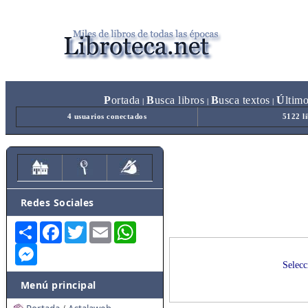
P
ortada
B
usca libros
B
usca textos
Ú
ltim
|
|
|
4 usuarios conectados
5122 l
Redes Sociales
Share
Facebook
Twitter
Email
WhatsApp
Messenger
Selecc
Menú principal