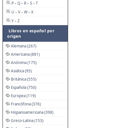
P
Q
R
S
T
-
-
-
-
U
V
W
X
-
-
-
Y
Z
-
Libros en español por
origen
Alemana (267)
Americana (881)
Anónima (175)
Asiática (95)
Británica (555)
Española (750)
Europea (119)
Francófona (376)
Hispanoamericana (398)
Greco-Latina (153)