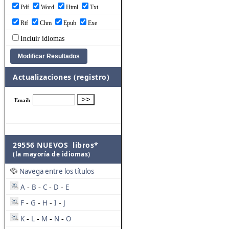
Pdf
Word
Html
Txt
Rtf
Chm
Epub
Exe
Incluir idiomas
Actualizaciones (registro)
29556 NUEVOS libros*
(la mayoría de idiomas)
Navega entre los títulos
A
B
C
D
E
-
-
-
-
F
G
H
I
J
-
-
-
-
K
L
M
N
O
-
-
-
-