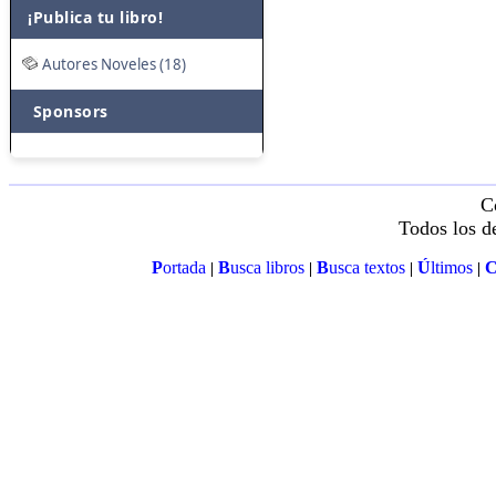
¡Publica tu libro!
Autores Noveles (18)
Sponsors
C
Todos los d
P
ortada
B
usca libros
B
usca textos
Ú
ltimos
|
|
|
|