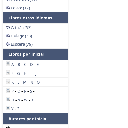
Polaco (17)
Libros otros idiomas
Catalán (52)
Gallego (33)
Euskera (79)
Libros por inicial
A
B
C
D
E
-
-
-
-
F
G
H
I
J
-
-
-
-
K
L
M
N
O
-
-
-
-
P
Q
R
S
T
-
-
-
-
U
V
W
X
-
-
-
Y
Z
-
Autores por inicial