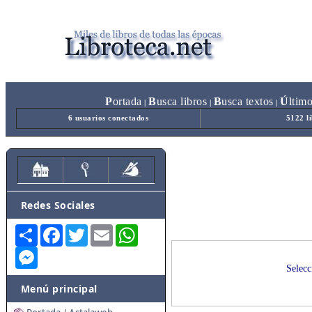
P
ortada
B
usca libros
B
usca textos
Ú
ltim
|
|
|
6 usuarios conectados
5122 l
Redes Sociales
Share
Facebook
Twitter
Email
WhatsApp
Messenger
Selecc
Menú principal