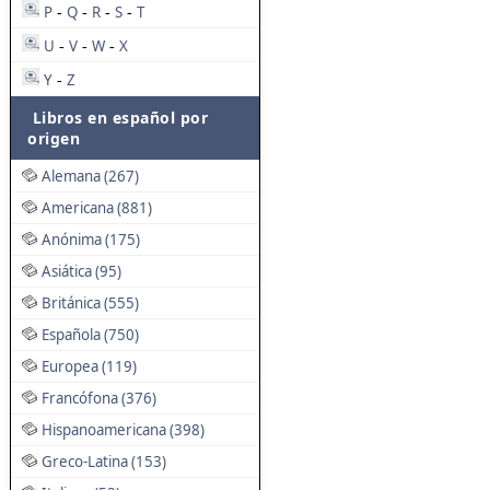
P
Q
R
S
T
-
-
-
-
U
V
W
X
-
-
-
Y
Z
-
Libros en español por
origen
Alemana (267)
Americana (881)
Anónima (175)
Asiática (95)
Británica (555)
Española (750)
Europea (119)
Francófona (376)
Hispanoamericana (398)
Greco-Latina (153)