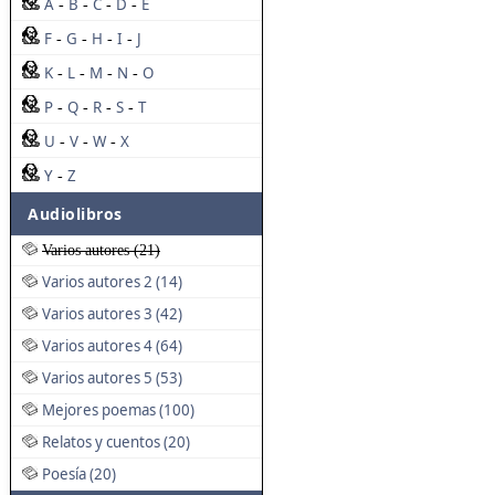
A
B
C
D
E
-
-
-
-
F
G
H
I
J
-
-
-
-
K
L
M
N
O
-
-
-
-
P
Q
R
S
T
-
-
-
-
U
V
W
X
-
-
-
Y
Z
-
Audiolibros
Varios autores (21)
Varios autores 2 (14)
Varios autores 3 (42)
Varios autores 4 (64)
Varios autores 5 (53)
Mejores poemas (100)
Relatos y cuentos (20)
Poesía (20)