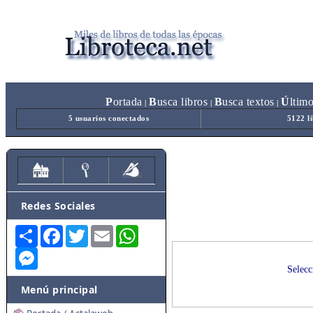
P
ortada
B
usca libros
B
usca textos
Ú
ltim
|
|
|
5 usuarios conectados
5122 l
Redes Sociales
Share
Facebook
Twitter
Email
WhatsApp
Messenger
Selecc
Menú principal