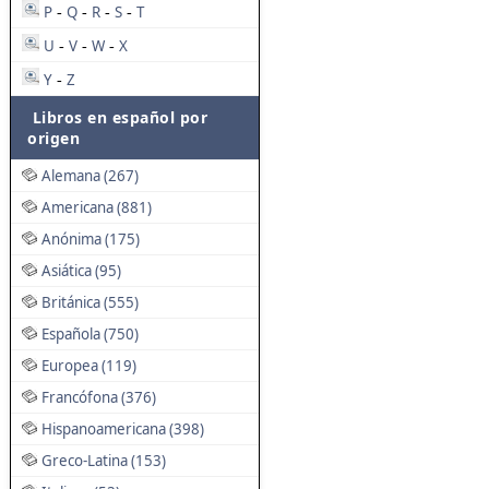
P
Q
R
S
T
-
-
-
-
U
V
W
X
-
-
-
Y
Z
-
Libros en español por
origen
Alemana (267)
Americana (881)
Anónima (175)
Asiática (95)
Británica (555)
Española (750)
Europea (119)
Francófona (376)
Hispanoamericana (398)
Greco-Latina (153)