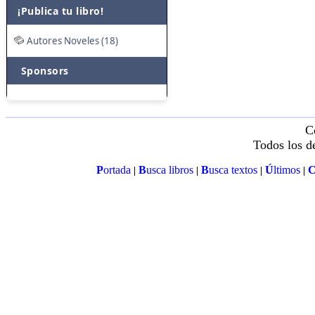
¡Publica tu libro!
Autores Noveles (18)
Sponsors
C
Todos los d
P
ortada
B
usca libros
B
usca textos
Ú
ltimos
|
|
|
|