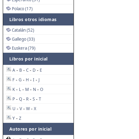
Polaco (17)
Libros otros idiomas
Catalán (52)
Gallego (33)
Euskera (79)
Libros por inicial
A
B
C
D
E
-
-
-
-
F
G
H
I
J
-
-
-
-
K
L
M
N
O
-
-
-
-
P
Q
R
S
T
-
-
-
-
U
V
W
X
-
-
-
Y
Z
-
Autores por inicial