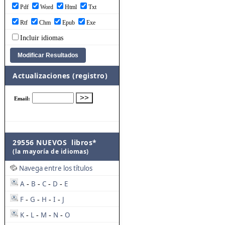
Pdf
Word
Html
Txt
Rtf
Chm
Epub
Exe
Incluir idiomas
Actualizaciones (registro)
29556 NUEVOS libros*
(la mayoría de idiomas)
Navega entre los títulos
A
B
C
D
E
-
-
-
-
F
G
H
I
J
-
-
-
-
K
L
M
N
O
-
-
-
-