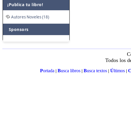
¡Publica tu libro!
Autores Noveles (18)
Sponsors
C
Todos los d
P
ortada
B
usca libros
B
usca textos
Ú
ltimos
|
|
|
|