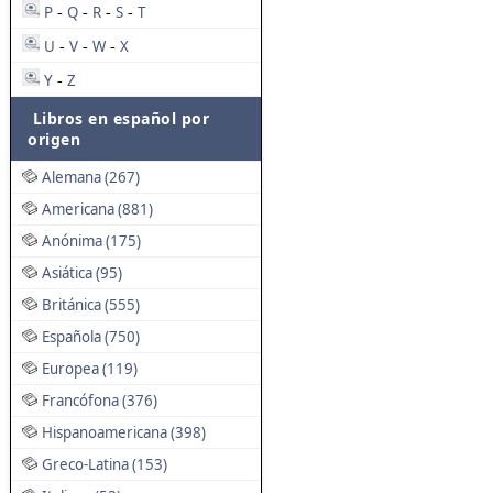
P
Q
R
S
T
-
-
-
-
U
V
W
X
-
-
-
Y
Z
-
Libros en español por
origen
Alemana (267)
Americana (881)
Anónima (175)
Asiática (95)
Británica (555)
Española (750)
Europea (119)
Francófona (376)
Hispanoamericana (398)
Greco-Latina (153)