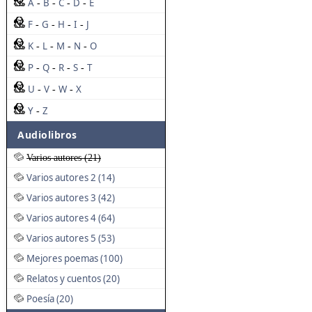
A
B
C
D
E
-
-
-
-
F
G
H
I
J
-
-
-
-
K
L
M
N
O
-
-
-
-
P
Q
R
S
T
-
-
-
-
U
V
W
X
-
-
-
Y
Z
-
Audiolibros
Varios autores (21)
Varios autores 2 (14)
Varios autores 3 (42)
Varios autores 4 (64)
Varios autores 5 (53)
Mejores poemas (100)
Relatos y cuentos (20)
Poesía (20)