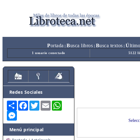
P
ortada
B
usca libros
B
usca textos
Ú
ltim
|
|
|
1 usuario conectado
5122 l
Redes Sociales
Share
Facebook
Twitter
Email
WhatsApp
Messenger
Selecc
Menú principal