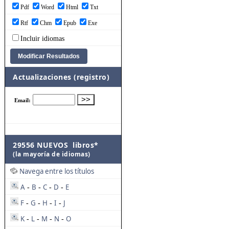
Pdf
Word
Html
Txt
Rtf
Chm
Epub
Exe
Incluir idiomas
Actualizaciones (registro)
29556 NUEVOS libros*
(la mayoría de idiomas)
Navega entre los títulos
A
B
C
D
E
-
-
-
-
F
G
H
I
J
-
-
-
-
K
L
M
N
O
-
-
-
-