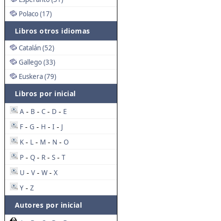
Polaco (17)
Libros otros idiomas
Catalán (52)
Gallego (33)
Euskera (79)
Libros por inicial
A
B
C
D
E
-
-
-
-
F
G
H
I
J
-
-
-
-
K
L
M
N
O
-
-
-
-
P
Q
R
S
T
-
-
-
-
U
V
W
X
-
-
-
Y
Z
-
Autores por inicial