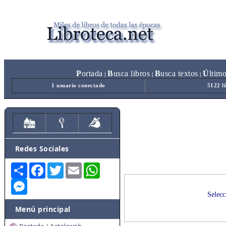
P
ortada
B
usca libros
B
usca textos
Ú
ltim
|
|
|
1 usuario conectado
5122 l
Redes Sociales
Share
Facebook
Twitter
Email
WhatsApp
Messenger
Selecc
Menú principal