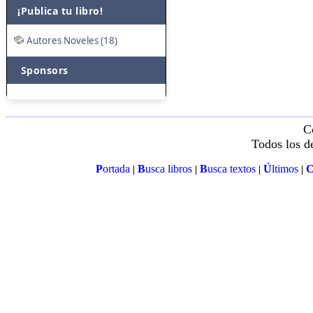
¡Publica tu libro!
Autores Noveles (18)
Sponsors
C
Todos los d
P
ortada
B
usca libros
B
usca textos
Ú
ltimos
|
|
|
|