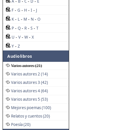
A
B
C
D
E
-
-
-
-
F
G
H
I
J
-
-
-
-
K
L
M
N
O
-
-
-
-
P
Q
R
S
T
-
-
-
-
U
V
W
X
-
-
-
Y
Z
-
Audiolibros
Varios autores (21)
Varios autores 2 (14)
Varios autores 3 (42)
Varios autores 4 (64)
Varios autores 5 (53)
Mejores poemas (100)
Relatos y cuentos (20)
Poesía (20)