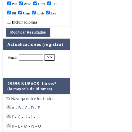
Pdf
Word
Html
Txt
Rtf
Chm
Epub
Exe
Incluir idiomas
Actualizaciones (registro)
29556 NUEVOS libros*
(la mayoría de idiomas)
Navega entre los títulos
A
B
C
D
E
-
-
-
-
F
G
H
I
J
-
-
-
-
K
L
M
N
O
-
-
-
-