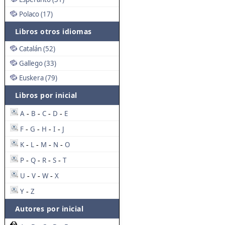
Polaco (17)
Libros otros idiomas
Catalán (52)
Gallego (33)
Euskera (79)
Libros por inicial
A
B
C
D
E
-
-
-
-
F
G
H
I
J
-
-
-
-
K
L
M
N
O
-
-
-
-
P
Q
R
S
T
-
-
-
-
U
V
W
X
-
-
-
Y
Z
-
Autores por inicial