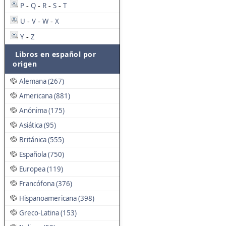
P
Q
R
S
T
-
-
-
-
U
V
W
X
-
-
-
Y
Z
-
Libros en español por
origen
Alemana (267)
Americana (881)
Anónima (175)
Asiática (95)
Británica (555)
Española (750)
Europea (119)
Francófona (376)
Hispanoamericana (398)
Greco-Latina (153)