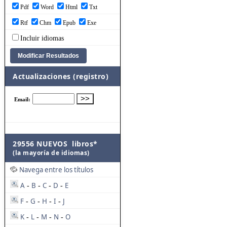
Pdf
Word
Html
Txt
Rtf
Chm
Epub
Exe
Incluir idiomas
Actualizaciones (registro)
29556 NUEVOS libros*
(la mayoría de idiomas)
Navega entre los títulos
A
B
C
D
E
-
-
-
-
F
G
H
I
J
-
-
-
-
K
L
M
N
O
-
-
-
-