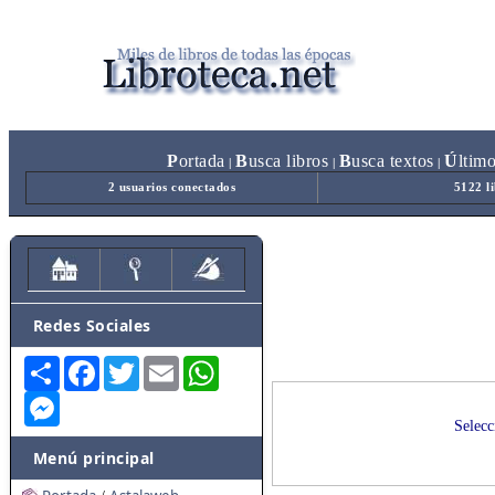
P
ortada
B
usca libros
B
usca textos
Ú
ltim
|
|
|
2 usuarios conectados
5122 l
Redes Sociales
Share
Facebook
Twitter
Email
WhatsApp
Messenger
Selecc
Menú principal