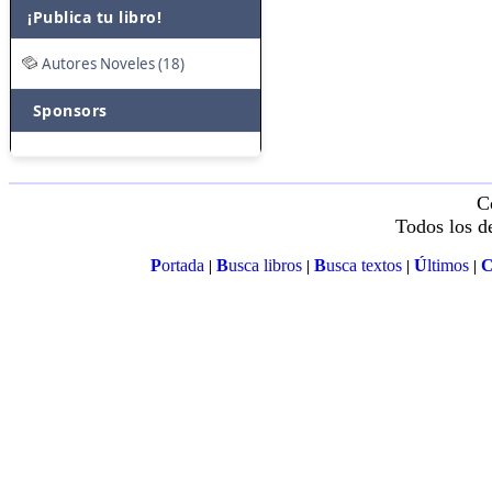
¡Publica tu libro!
Autores Noveles (18)
Sponsors
C
Todos los d
P
ortada
B
usca libros
B
usca textos
Ú
ltimos
|
|
|
|