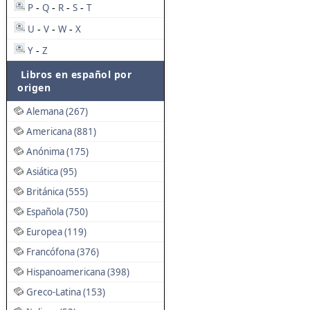
P
Q
R
S
T
-
-
-
-
U
V
W
X
-
-
-
Y
Z
-
Libros en español por
origen
Alemana (267)
Americana (881)
Anónima (175)
Asiática (95)
Británica (555)
Española (750)
Europea (119)
Francófona (376)
Hispanoamericana (398)
Greco-Latina (153)