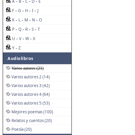
A
B
C
D
E
-
-
-
-
F
G
H
I
J
-
-
-
-
K
L
M
N
O
-
-
-
-
P
Q
R
S
T
-
-
-
-
U
V
W
X
-
-
-
Y
Z
-
Audiolibros
Varios autores (21)
Varios autores 2 (14)
Varios autores 3 (42)
Varios autores 4 (64)
Varios autores 5 (53)
Mejores poemas (100)
Relatos y cuentos (20)
Poesía (20)