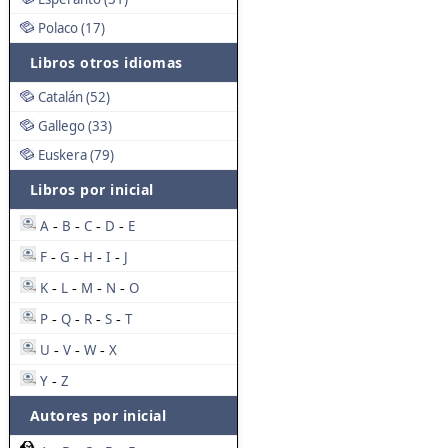
Polaco (17)
Libros otros idiomas
Catalán (52)
Gallego (33)
Euskera (79)
Libros por inicial
A
B
C
D
E
-
-
-
-
F
G
H
I
J
-
-
-
-
K
L
M
N
O
-
-
-
-
P
Q
R
S
T
-
-
-
-
U
V
W
X
-
-
-
Y
Z
-
Autores por inicial