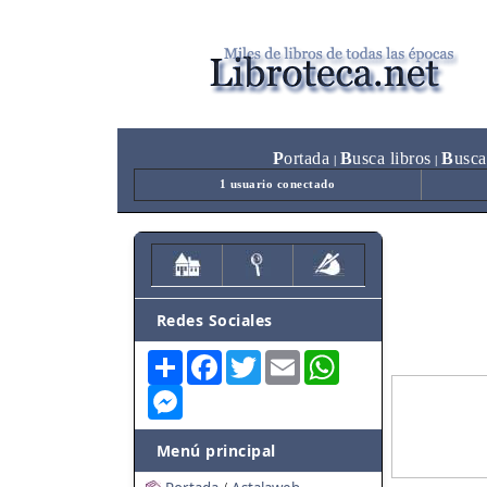
P
ortada
B
usca libros
B
usca
|
|
1 usuario conectado
Redes Sociales
Share
Facebook
Twitter
Email
WhatsApp
Messenger
Menú principal