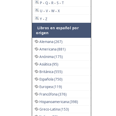
P
Q
R
S
T
-
-
-
-
U
V
W
X
-
-
-
Y
Z
-
Libros en español por
origen
Alemana (267)
Americana (881)
Anónima (175)
Asiática (95)
Británica (555)
Española (750)
Europea (119)
Francófona (376)
Hispanoamericana (398)
Greco-Latina (153)