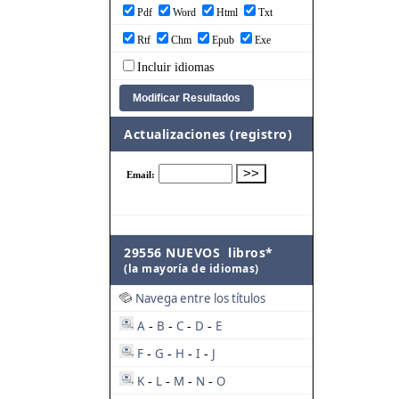
Pdf
Word
Html
Txt
Rtf
Chm
Epub
Exe
Incluir idiomas
Actualizaciones (registro)
29556 NUEVOS libros*
(la mayoría de idiomas)
Navega entre los títulos
A
B
C
D
E
-
-
-
-
F
G
H
I
J
-
-
-
-
K
L
M
N
O
-
-
-
-