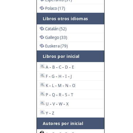
Polaco (17)
Libros otros idiomas
Catalán (52)
Gallego (33)
Euskera (79)
Libros por inicial
A
B
C
D
E
-
-
-
-
F
G
H
I
J
-
-
-
-
K
L
M
N
O
-
-
-
-
P
Q
R
S
T
-
-
-
-
U
V
W
X
-
-
-
Y
Z
-
Autores por inicial