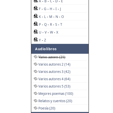
A
B
C
D
E
-
-
-
-
F
G
H
I
J
-
-
-
-
K
L
M
N
O
-
-
-
-
P
Q
R
S
T
-
-
-
-
U
V
W
X
-
-
-
Y
Z
-
Audiolibros
Varios autores (21)
Varios autores 2 (14)
Varios autores 3 (42)
Varios autores 4 (64)
Varios autores 5 (53)
Mejores poemas (100)
Relatos y cuentos (20)
Poesía (20)