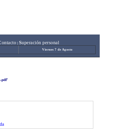
C
ontacto
S
uperación personal
|
Viernes 7 de Agosto
.pdf'
da