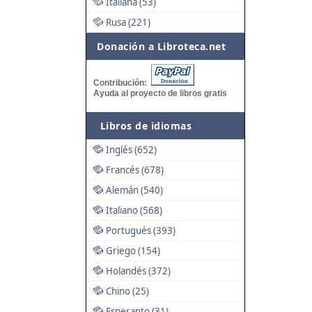
Italiana (53)
Rusa (221)
Donación a Libroteca.net
Contribución:
Ayuda al proyecto de libros gratis
Libros de idiomas
Inglés (652)
Francés (678)
Alemán (540)
Italiano (568)
Portugués (393)
Griego (154)
Holandés (372)
Chino (25)
Esperanto (31)