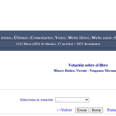
 textos
Ú
ltimos
C
omentarios
V
otos
W
ebs libros
W
ebs autor
|
|
|
|
|
|
5122 libros (2022 de idiomas -17 noveles) + 3675 documentos
Votación sobre el libro
'Blasco Ibáñez, Vicente - Venganza Moruna
Selecciona tu votación:
<<Volver
Porta