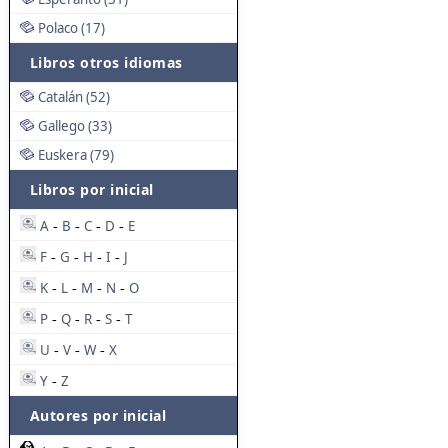
Polaco (17)
Libros otros idiomas
Catalán (52)
Gallego (33)
Euskera (79)
Libros por inicial
A
B
C
D
E
-
-
-
-
F
G
H
I
J
-
-
-
-
K
L
M
N
O
-
-
-
-
P
Q
R
S
T
-
-
-
-
U
V
W
X
-
-
-
Y
Z
-
Autores por inicial