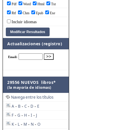
Pdf
Word
Html
Txt
Rtf
Chm
Epub
Exe
Incluir idiomas
Actualizaciones (registro)
29556 NUEVOS libros*
(la mayoría de idiomas)
Navega entre los títulos
A
B
C
D
E
-
-
-
-
F
G
H
I
J
-
-
-
-
K
L
M
N
O
-
-
-
-