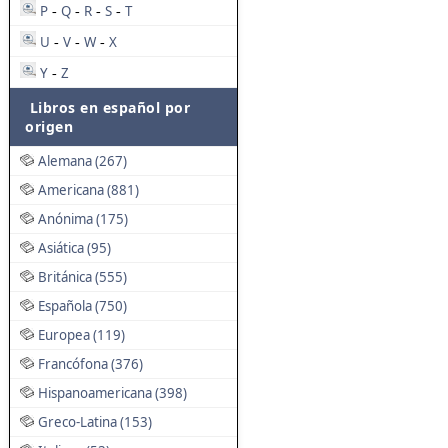
P
Q
R
S
T
-
-
-
-
U
V
W
X
-
-
-
Y
Z
-
Libros en español por
origen
Alemana (267)
Americana (881)
Anónima (175)
Asiática (95)
Británica (555)
Española (750)
Europea (119)
Francófona (376)
Hispanoamericana (398)
Greco-Latina (153)