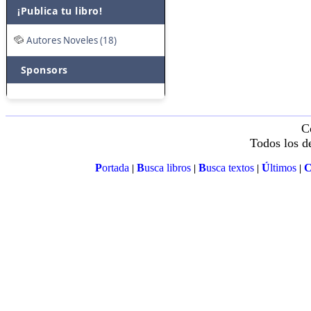
¡Publica tu libro!
Autores Noveles (18)
Sponsors
C
Todos los d
P
ortada
B
usca libros
B
usca textos
Ú
ltimos
|
|
|
|