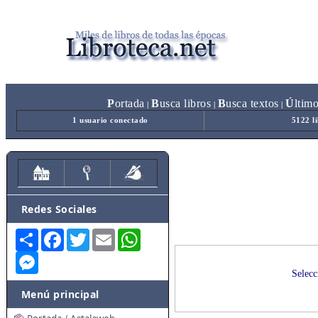
P
ortada
B
usca libros
B
usca textos
Ú
ltim
|
|
|
1 usuario conectado
5122 l
Redes Sociales
Share
Facebook
Twitter
Email
WhatsApp
Messenger
Selecc
Menú principal