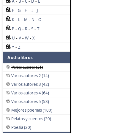
A
B
C
D
E
-
-
-
-
F
G
H
I
J
-
-
-
-
K
L
M
N
O
-
-
-
-
P
Q
R
S
T
-
-
-
-
U
V
W
X
-
-
-
Y
Z
-
Audiolibros
Varios autores (21)
Varios autores 2 (14)
Varios autores 3 (42)
Varios autores 4 (64)
Varios autores 5 (53)
Mejores poemas (100)
Relatos y cuentos (20)
Poesía (20)