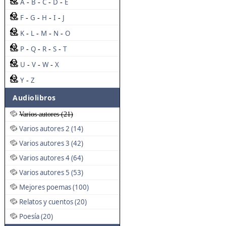
A
B
C
D
E
-
-
-
-
F
G
H
I
J
-
-
-
-
K
L
M
N
O
-
-
-
-
P
Q
R
S
T
-
-
-
-
U
V
W
X
-
-
-
Y
Z
-
Audiolibros
Varios autores (21)
Varios autores 2 (14)
Varios autores 3 (42)
Varios autores 4 (64)
Varios autores 5 (53)
Mejores poemas (100)
Relatos y cuentos (20)
Poesía (20)