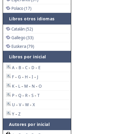
Polaco (17)
Libros otros idiomas
Catalán (52)
Gallego (33)
Euskera (79)
Libros por inicial
A
B
C
D
E
-
-
-
-
F
G
H
I
J
-
-
-
-
K
L
M
N
O
-
-
-
-
P
Q
R
S
T
-
-
-
-
U
V
W
X
-
-
-
Y
Z
-
Autores por inicial