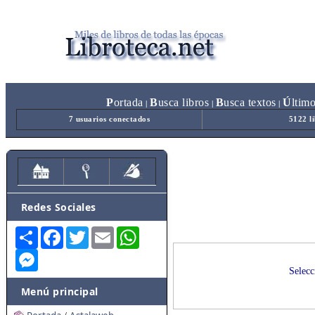
P
ortada
B
usca libros
B
usca textos
Ú
ltim
|
|
|
7 usuarios conectados
5122 l
Redes Sociales
Share
Facebook
Twitter
Email
WhatsApp
Messenger
Selecc
Menú principal