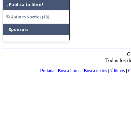
¡Publica tu libro!
Autores Noveles (18)
Sponsors
C
Todos los d
P
ortada
B
usca libros
B
usca textos
Ú
ltimos
|
|
|
|