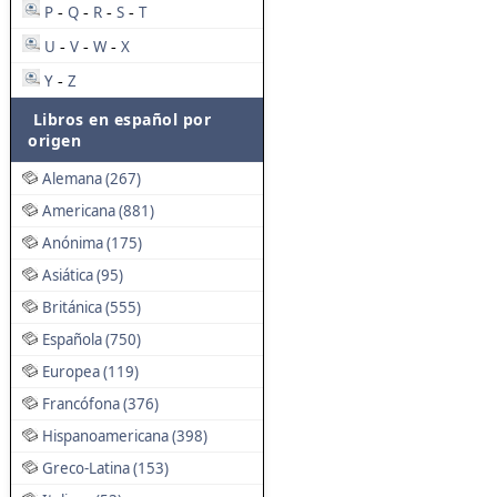
P
Q
R
S
T
-
-
-
-
U
V
W
X
-
-
-
Y
Z
-
Libros en español por
origen
Alemana (267)
Americana (881)
Anónima (175)
Asiática (95)
Británica (555)
Española (750)
Europea (119)
Francófona (376)
Hispanoamericana (398)
Greco-Latina (153)