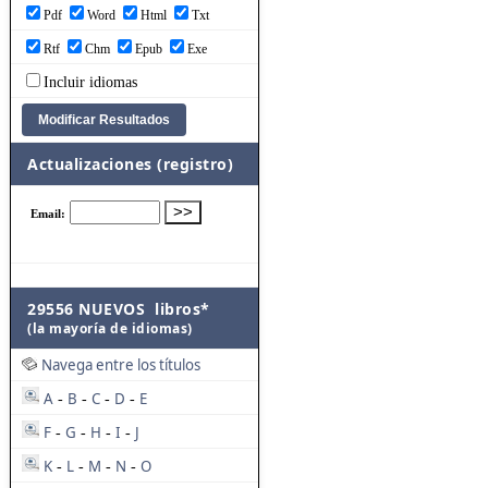
Pdf
Word
Html
Txt
Rtf
Chm
Epub
Exe
Incluir idiomas
Actualizaciones (registro)
29556 NUEVOS libros*
(la mayoría de idiomas)
Navega entre los títulos
A
B
C
D
E
-
-
-
-
F
G
H
I
J
-
-
-
-
K
L
M
N
O
-
-
-
-