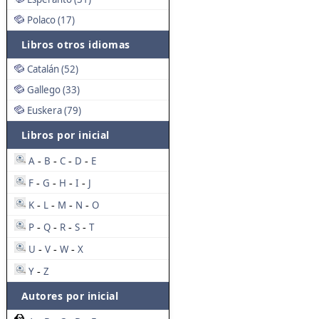
Polaco (17)
Libros otros idiomas
Catalán (52)
Gallego (33)
Euskera (79)
Libros por inicial
A
B
C
D
E
-
-
-
-
F
G
H
I
J
-
-
-
-
K
L
M
N
O
-
-
-
-
P
Q
R
S
T
-
-
-
-
U
V
W
X
-
-
-
Y
Z
-
Autores por inicial