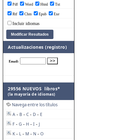
Pdf
Word
Html
Txt
Rtf
Chm
Epub
Exe
Incluir idiomas
Actualizaciones (registro)
29556 NUEVOS libros*
(la mayoría de idiomas)
Navega entre los títulos
A
B
C
D
E
-
-
-
-
F
G
H
I
J
-
-
-
-
K
L
M
N
O
-
-
-
-