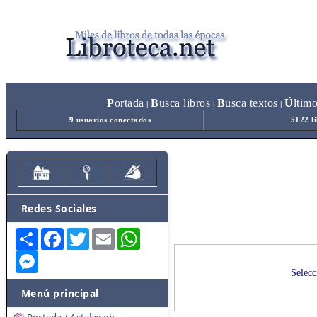
P
ortada
B
usca libros
B
usca textos
Ú
ltim
|
|
|
9 usuarios conectados
5122 l
Redes Sociales
Share
Facebook
Twitter
Email
WhatsApp
Messenger
Selecc
Menú principal