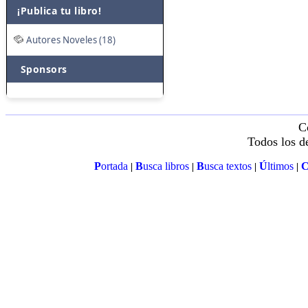
¡Publica tu libro!
Autores Noveles (18)
Sponsors
C
Todos los d
P
ortada
B
usca libros
B
usca textos
Ú
ltimos
|
|
|
|