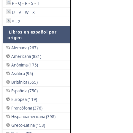
P
Q
R
S
T
-
-
-
-
U
V
W
X
-
-
-
Y
Z
-
Libros en español por
origen
Alemana (267)
Americana (881)
Anónima (175)
Asiática (95)
Británica (555)
Española (750)
Europea (119)
Francófona (376)
Hispanoamericana (398)
Greco-Latina (153)