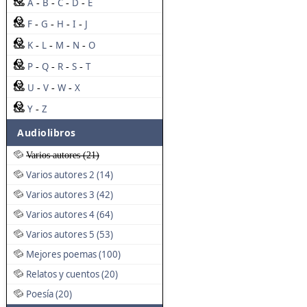
A
B
C
D
E
-
-
-
-
F
G
H
I
J
-
-
-
-
K
L
M
N
O
-
-
-
-
P
Q
R
S
T
-
-
-
-
U
V
W
X
-
-
-
Y
Z
-
Audiolibros
Varios autores (21)
Varios autores 2 (14)
Varios autores 3 (42)
Varios autores 4 (64)
Varios autores 5 (53)
Mejores poemas (100)
Relatos y cuentos (20)
Poesía (20)