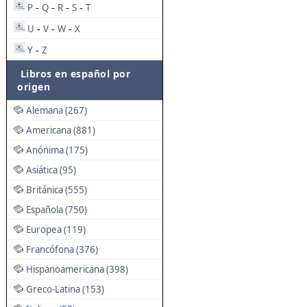
P
Q
R
S
T
-
-
-
-
U
V
W
X
-
-
-
Y
Z
-
Libros en español por
origen
Alemana (267)
Americana (881)
Anónima (175)
Asiática (95)
Británica (555)
Española (750)
Europea (119)
Francófona (376)
Hispanoamericana (398)
Greco-Latina (153)