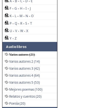
A
B
C
D
E
-
-
-
-
F
G
H
I
J
-
-
-
-
K
L
M
N
O
-
-
-
-
P
Q
R
S
T
-
-
-
-
U
V
W
X
-
-
-
Y
Z
-
Audiolibros
Varios autores (21)
Varios autores 2 (14)
Varios autores 3 (42)
Varios autores 4 (64)
Varios autores 5 (53)
Mejores poemas (100)
Relatos y cuentos (20)
Poesía (20)