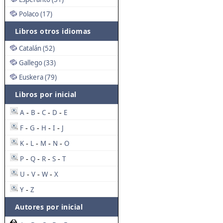
Polaco (17)
Libros otros idiomas
Catalán (52)
Gallego (33)
Euskera (79)
Libros por inicial
A
B
C
D
E
-
-
-
-
F
G
H
I
J
-
-
-
-
K
L
M
N
O
-
-
-
-
P
Q
R
S
T
-
-
-
-
U
V
W
X
-
-
-
Y
Z
-
Autores por inicial