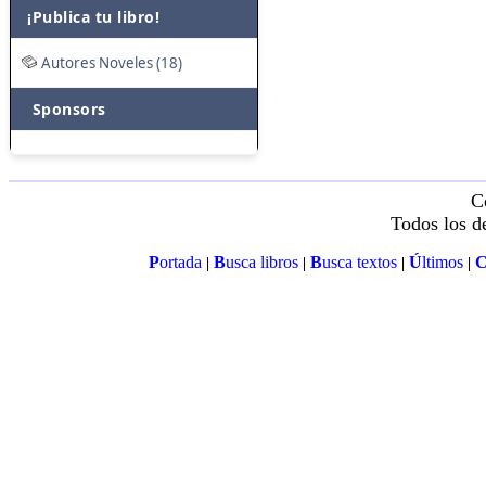
¡Publica tu libro!
Autores Noveles (18)
Sponsors
C
Todos los d
P
ortada
B
usca libros
B
usca textos
Ú
ltimos
|
|
|
|