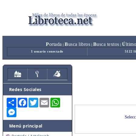
P
ortada
B
usca libros
B
usca textos
Ú
ltim
|
|
|
1 usuario conectado
5122 l
Redes Sociales
Share
Facebook
Twitter
Email
WhatsApp
Messenger
Selecc
Menú principal