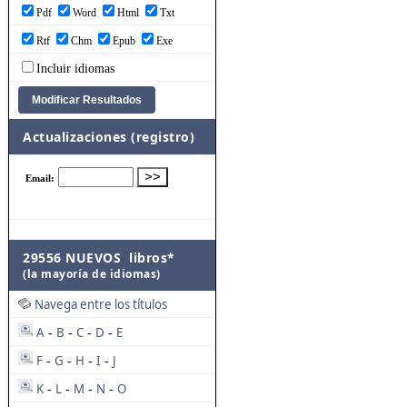
Pdf
Word
Html
Txt
Rtf
Chm
Epub
Exe
Incluir idiomas
Actualizaciones (registro)
29556 NUEVOS libros*
(la mayoría de idiomas)
Navega entre los títulos
A
B
C
D
E
-
-
-
-
F
G
H
I
J
-
-
-
-
K
L
M
N
O
-
-
-
-