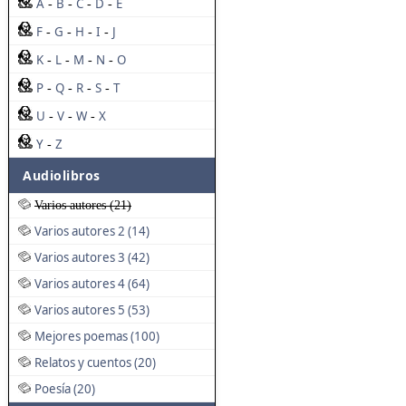
A
B
C
D
E
-
-
-
-
F
G
H
I
J
-
-
-
-
K
L
M
N
O
-
-
-
-
P
Q
R
S
T
-
-
-
-
U
V
W
X
-
-
-
Y
Z
-
Audiolibros
Varios autores (21)
Varios autores 2 (14)
Varios autores 3 (42)
Varios autores 4 (64)
Varios autores 5 (53)
Mejores poemas (100)
Relatos y cuentos (20)
Poesía (20)