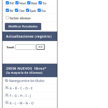
Pdf
Word
Html
Txt
Rtf
Chm
Epub
Exe
Incluir idiomas
Actualizaciones (registro)
29556 NUEVOS libros*
(la mayoría de idiomas)
Navega entre los títulos
A
B
C
D
E
-
-
-
-
F
G
H
I
J
-
-
-
-
K
L
M
N
O
-
-
-
-