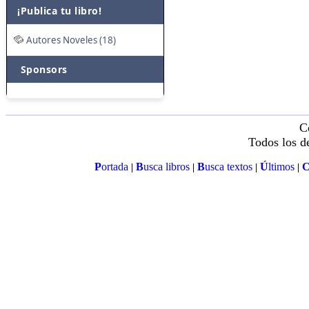
¡Publica tu libro!
Autores Noveles (18)
Sponsors
C
Todos los d
P
ortada
B
usca libros
B
usca textos
Ú
ltimos
|
|
|
|