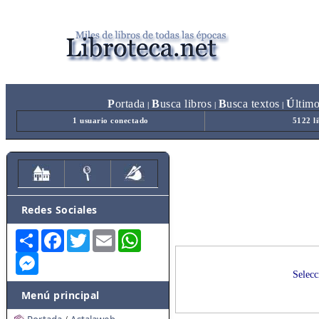
P
ortada
B
usca libros
B
usca textos
Ú
ltim
|
|
|
1 usuario conectado
5122 l
Redes Sociales
Share
Facebook
Twitter
Email
WhatsApp
Messenger
Selecc
Menú principal