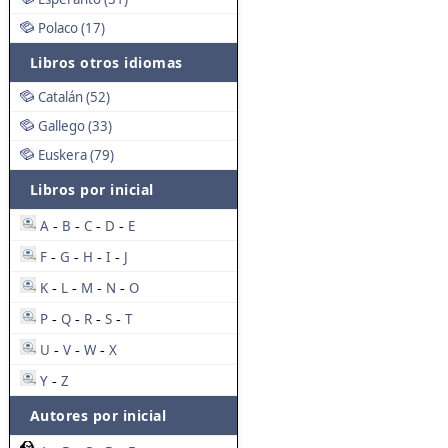
Polaco (17)
Libros otros idiomas
Catalán (52)
Gallego (33)
Euskera (79)
Libros por inicial
A
B
C
D
E
-
-
-
-
F
G
H
I
J
-
-
-
-
K
L
M
N
O
-
-
-
-
P
Q
R
S
T
-
-
-
-
U
V
W
X
-
-
-
Y
Z
-
Autores por inicial