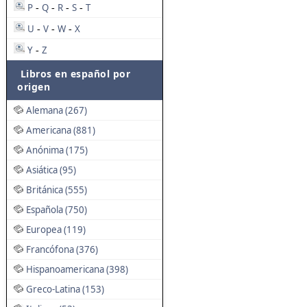
P
Q
R
S
T
-
-
-
-
U
V
W
X
-
-
-
Y
Z
-
Libros en español por
origen
Alemana (267)
Americana (881)
Anónima (175)
Asiática (95)
Británica (555)
Española (750)
Europea (119)
Francófona (376)
Hispanoamericana (398)
Greco-Latina (153)