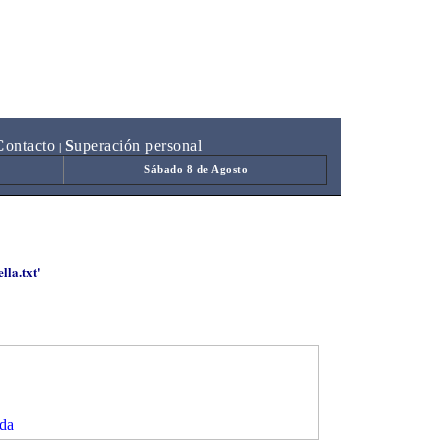
C
ontacto
S
uperación personal
|
Sábado 8 de Agosto
lla.txt'
da