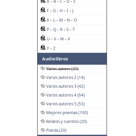
A
B
C
D
E
-
-
-
-
F
G
H
I
J
-
-
-
-
K
L
M
N
O
-
-
-
-
P
Q
R
S
T
-
-
-
-
U
V
W
X
-
-
-
Y
Z
-
Audiolibros
Varios autores (21)
Varios autores 2 (14)
Varios autores 3 (42)
Varios autores 4 (64)
Varios autores 5 (53)
Mejores poemas (100)
Relatos y cuentos (20)
Poesía (20)