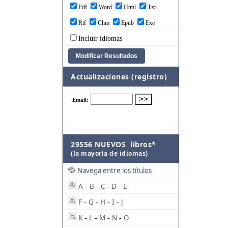
Pdf
Word
Html
Txt
Rtf
Chm
Epub
Exe
Incluir idiomas
Actualizaciones (registro)
29556 NUEVOS libros*
(la mayoría de idiomas)
Navega entre los títulos
A
B
C
D
E
-
-
-
-
F
G
H
I
J
-
-
-
-
K
L
M
N
O
-
-
-
-