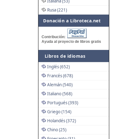
Italiana (53)
Rusa (221)
Donación a Libroteca.net
Contribución:
Ayuda al proyecto de libros gratis
Libros de idiomas
Inglés (652)
Francés (678)
Alemán (540)
Italiano (568)
Portugués (393)
Griego (154)
Holandés (372)
Chino (25)
Esperanto (31)