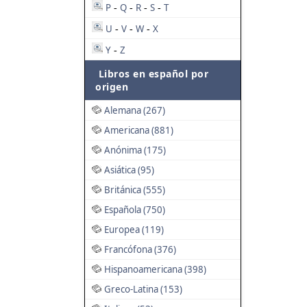
P
Q
R
S
T
-
-
-
-
U
V
W
X
-
-
-
Y
Z
-
Libros en español por
origen
Alemana (267)
Americana (881)
Anónima (175)
Asiática (95)
Británica (555)
Española (750)
Europea (119)
Francófona (376)
Hispanoamericana (398)
Greco-Latina (153)