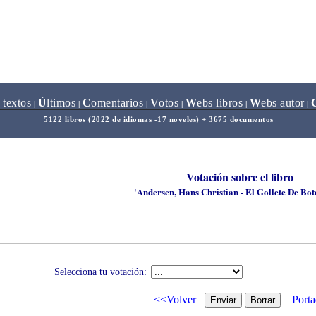
 textos
Ú
ltimos
C
omentarios
V
otos
W
ebs libros
W
ebs autor
|
|
|
|
|
|
5122 libros (2022 de idiomas -17 noveles) + 3675 documentos
Votación sobre el libro
'Andersen, Hans Christian - El Gollete De Bote
Selecciona tu votación:
<<Volver
Porta