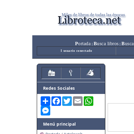
P
ortada
B
usca libros
B
usca
|
|
1 usuario conectado
Redes Sociales
Share
Facebook
Twitter
Email
WhatsApp
Messenger
Menú principal