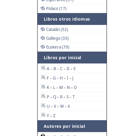
Polaco (17)
Libros otros idiomas
Catalán (52)
Gallego (33)
Euskera (79)
Libros por inicial
A
B
C
D
E
-
-
-
-
F
G
H
I
J
-
-
-
-
K
L
M
N
O
-
-
-
-
P
Q
R
S
T
-
-
-
-
U
V
W
X
-
-
-
Y
Z
-
Autores por inicial