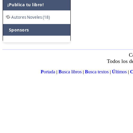
¡Publica tu libro!
Autores Noveles (18)
Sponsors
C
Todos los d
P
ortada
B
usca libros
B
usca textos
Ú
ltimos
|
|
|
|