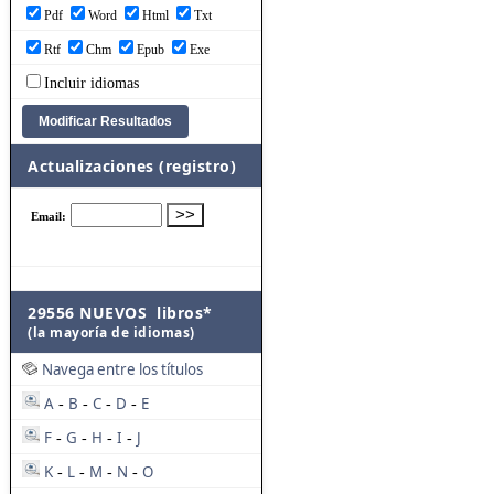
Pdf
Word
Html
Txt
Rtf
Chm
Epub
Exe
Incluir idiomas
Actualizaciones (registro)
29556 NUEVOS libros*
(la mayoría de idiomas)
Navega entre los títulos
A
B
C
D
E
-
-
-
-
F
G
H
I
J
-
-
-
-
K
L
M
N
O
-
-
-
-