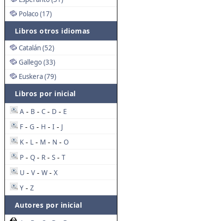
Polaco (17)
Libros otros idiomas
Catalán (52)
Gallego (33)
Euskera (79)
Libros por inicial
A
B
C
D
E
-
-
-
-
F
G
H
I
J
-
-
-
-
K
L
M
N
O
-
-
-
-
P
Q
R
S
T
-
-
-
-
U
V
W
X
-
-
-
Y
Z
-
Autores por inicial