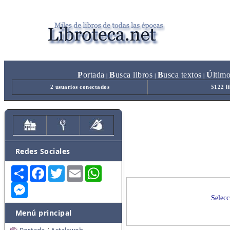
P
ortada
B
usca libros
B
usca textos
Ú
ltim
|
|
|
2 usuarios conectados
5122 l
Redes Sociales
Share
Facebook
Twitter
Email
WhatsApp
Messenger
Selecc
Menú principal