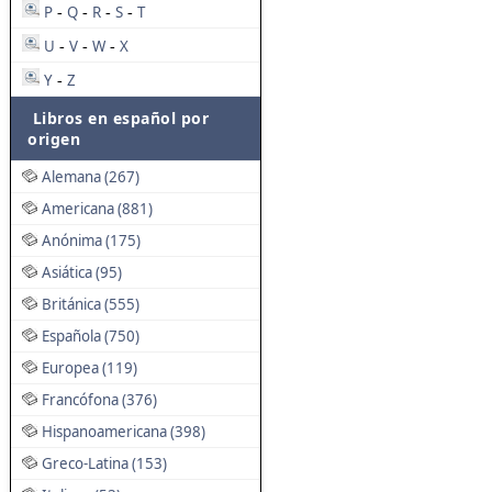
P
Q
R
S
T
-
-
-
-
U
V
W
X
-
-
-
Y
Z
-
Libros en español por
origen
Alemana (267)
Americana (881)
Anónima (175)
Asiática (95)
Británica (555)
Española (750)
Europea (119)
Francófona (376)
Hispanoamericana (398)
Greco-Latina (153)