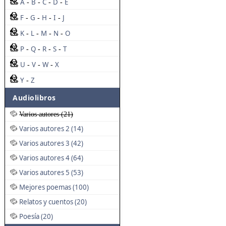
A
B
C
D
E
-
-
-
-
F
G
H
I
J
-
-
-
-
K
L
M
N
O
-
-
-
-
P
Q
R
S
T
-
-
-
-
U
V
W
X
-
-
-
Y
Z
-
Audiolibros
Varios autores (21)
Varios autores 2 (14)
Varios autores 3 (42)
Varios autores 4 (64)
Varios autores 5 (53)
Mejores poemas (100)
Relatos y cuentos (20)
Poesía (20)