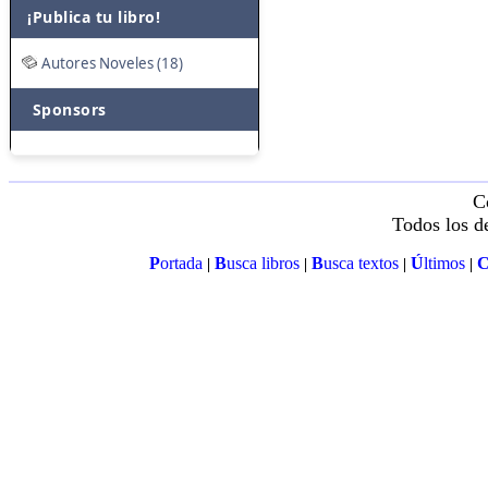
¡Publica tu libro!
Autores Noveles (18)
Sponsors
C
Todos los d
P
ortada
B
usca libros
B
usca textos
Ú
ltimos
|
|
|
|