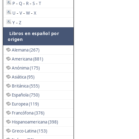
P
Q
R
S
T
-
-
-
-
U
V
W
X
-
-
-
Y
Z
-
Libros en español por
origen
Alemana (267)
Americana (881)
Anónima (175)
Asiática (95)
Británica (555)
Española (750)
Europea (119)
Francófona (376)
Hispanoamericana (398)
Greco-Latina (153)