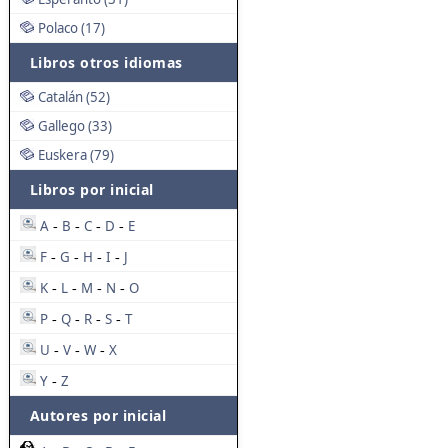
Polaco (17)
Libros otros idiomas
Catalán (52)
Gallego (33)
Euskera (79)
Libros por inicial
A
B
C
D
E
-
-
-
-
F
G
H
I
J
-
-
-
-
K
L
M
N
O
-
-
-
-
P
Q
R
S
T
-
-
-
-
U
V
W
X
-
-
-
Y
Z
-
Autores por inicial