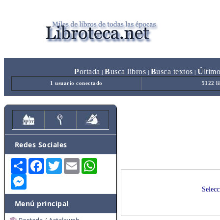
P
ortada
B
usca libros
B
usca textos
Ú
ltim
|
|
|
1 usuario conectado
5122 l
Redes Sociales
Share
Facebook
Twitter
Email
WhatsApp
Messenger
Selecc
Menú principal