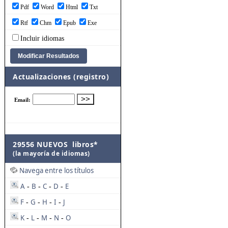
Pdf
Word
Html
Txt
Rtf
Chm
Epub
Exe
Incluir idiomas
Actualizaciones (registro)
29556 NUEVOS libros*
(la mayoría de idiomas)
Navega entre los títulos
A
B
C
D
E
-
-
-
-
F
G
H
I
J
-
-
-
-
K
L
M
N
O
-
-
-
-