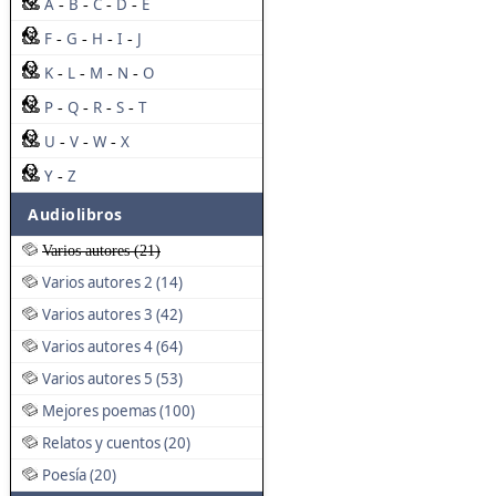
A
B
C
D
E
-
-
-
-
F
G
H
I
J
-
-
-
-
K
L
M
N
O
-
-
-
-
P
Q
R
S
T
-
-
-
-
U
V
W
X
-
-
-
Y
Z
-
Audiolibros
Varios autores (21)
Varios autores 2 (14)
Varios autores 3 (42)
Varios autores 4 (64)
Varios autores 5 (53)
Mejores poemas (100)
Relatos y cuentos (20)
Poesía (20)