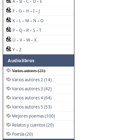
A
B
C
D
E
-
-
-
-
F
G
H
I
J
-
-
-
-
K
L
M
N
O
-
-
-
-
P
Q
R
S
T
-
-
-
-
U
V
W
X
-
-
-
Y
Z
-
Audiolibros
Varios autores (21)
Varios autores 2 (14)
Varios autores 3 (42)
Varios autores 4 (64)
Varios autores 5 (53)
Mejores poemas (100)
Relatos y cuentos (20)
Poesía (20)