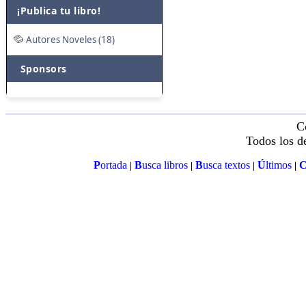
¡Publica tu libro!
Autores Noveles (18)
Sponsors
C
Todos los d
P
ortada
B
usca libros
B
usca textos
Ú
ltimos
|
|
|
|