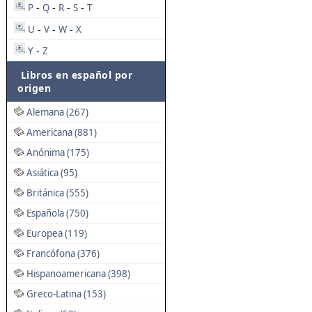
P
Q
R
S
T
-
-
-
-
U
V
W
X
-
-
-
Y
Z
-
Libros en español por
origen
Alemana (267)
Americana (881)
Anónima (175)
Asiática (95)
Británica (555)
Española (750)
Europea (119)
Francófona (376)
Hispanoamericana (398)
Greco-Latina (153)