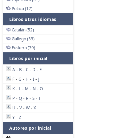
Polaco (17)
Libros otros idiomas
Catalán (52)
Gallego (33)
Euskera (79)
Libros por inicial
A
B
C
D
E
-
-
-
-
F
G
H
I
J
-
-
-
-
K
L
M
N
O
-
-
-
-
P
Q
R
S
T
-
-
-
-
U
V
W
X
-
-
-
Y
Z
-
Autores por inicial