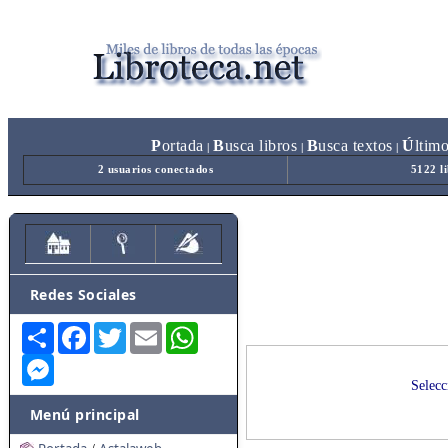
P
ortada
B
usca libros
B
usca textos
Ú
ltim
|
|
|
2 usuarios conectados
5122 l
Redes Sociales
Share
Facebook
Twitter
Email
WhatsApp
Messenger
Selecc
Menú principal