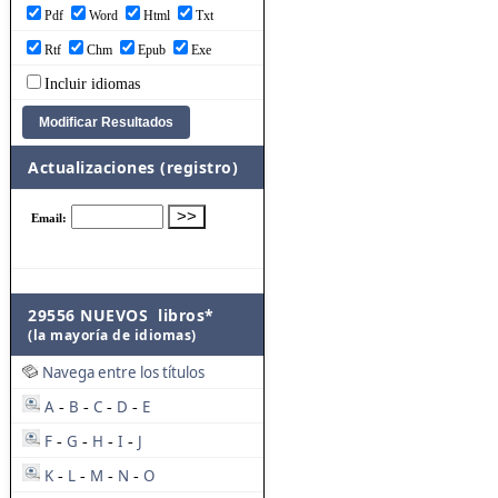
Pdf
Word
Html
Txt
Rtf
Chm
Epub
Exe
Incluir idiomas
Actualizaciones (registro)
29556 NUEVOS libros*
(la mayoría de idiomas)
Navega entre los títulos
A
B
C
D
E
-
-
-
-
F
G
H
I
J
-
-
-
-
K
L
M
N
O
-
-
-
-