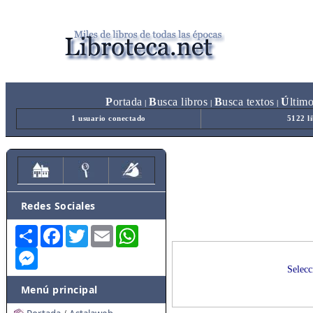
P
ortada
B
usca libros
B
usca textos
Ú
ltim
|
|
|
1 usuario conectado
5122 l
Redes Sociales
Share
Facebook
Twitter
Email
WhatsApp
Messenger
Selecc
Menú principal