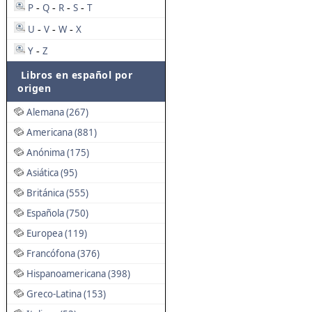
P
Q
R
S
T
-
-
-
-
U
V
W
X
-
-
-
Y
Z
-
Libros en español por
origen
Alemana (267)
Americana (881)
Anónima (175)
Asiática (95)
Británica (555)
Española (750)
Europea (119)
Francófona (376)
Hispanoamericana (398)
Greco-Latina (153)