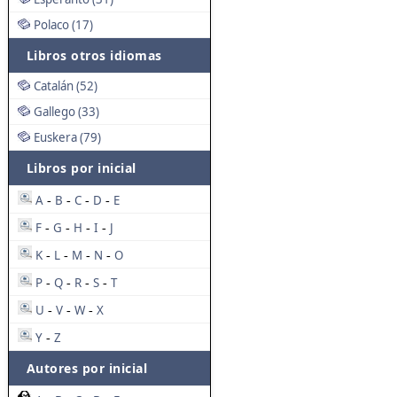
Polaco (17)
Libros otros idiomas
Catalán (52)
Gallego (33)
Euskera (79)
Libros por inicial
A
B
C
D
E
-
-
-
-
F
G
H
I
J
-
-
-
-
K
L
M
N
O
-
-
-
-
P
Q
R
S
T
-
-
-
-
U
V
W
X
-
-
-
Y
Z
-
Autores por inicial