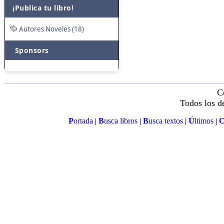
¡Publica tu libro!
Autores Noveles (18)
Sponsors
C
Todos los d
P
ortada
B
usca libros
B
usca textos
Ú
ltimos
|
|
|
|