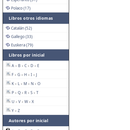
Polaco (17)
Libros otros idiomas
Catalán (52)
Gallego (33)
Euskera (79)
Libros por inicial
A
B
C
D
E
-
-
-
-
F
G
H
I
J
-
-
-
-
K
L
M
N
O
-
-
-
-
P
Q
R
S
T
-
-
-
-
U
V
W
X
-
-
-
Y
Z
-
Autores por inicial