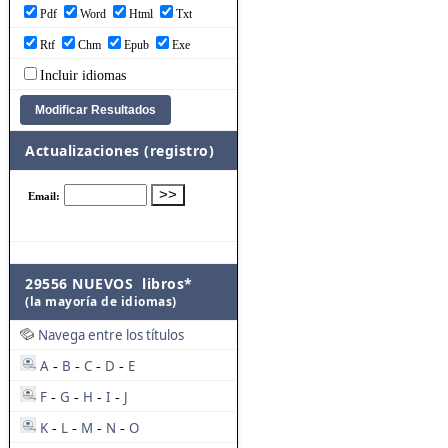
Pdf
Word
Html
Txt
Rtf
Chm
Epub
Exe
Incluir idiomas
Actualizaciones (registro)
29556 NUEVOS libros*
(la mayoría de idiomas)
Navega entre los títulos
A
B
C
D
E
-
-
-
-
F
G
H
I
J
-
-
-
-
K
L
M
N
O
-
-
-
-