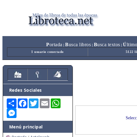
P
ortada
B
usca libros
B
usca textos
Ú
ltim
|
|
|
1 usuario conectado
5122 l
Redes Sociales
Share
Facebook
Twitter
Email
WhatsApp
Messenger
Selecc
Menú principal