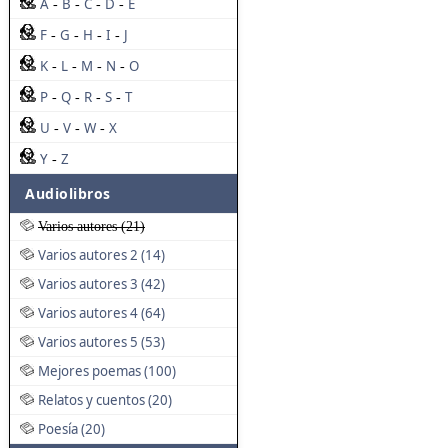
A
B
C
D
E
-
-
-
-
F
G
H
I
J
-
-
-
-
K
L
M
N
O
-
-
-
-
P
Q
R
S
T
-
-
-
-
U
V
W
X
-
-
-
Y
Z
-
Audiolibros
Varios autores (21)
Varios autores 2 (14)
Varios autores 3 (42)
Varios autores 4 (64)
Varios autores 5 (53)
Mejores poemas (100)
Relatos y cuentos (20)
Poesía (20)