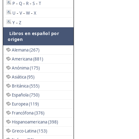
P
Q
R
S
T
-
-
-
-
U
V
W
X
-
-
-
Y
Z
-
Libros en español por
origen
Alemana (267)
Americana (881)
Anónima (175)
Asiática (95)
Británica (555)
Española (750)
Europea (119)
Francófona (376)
Hispanoamericana (398)
Greco-Latina (153)