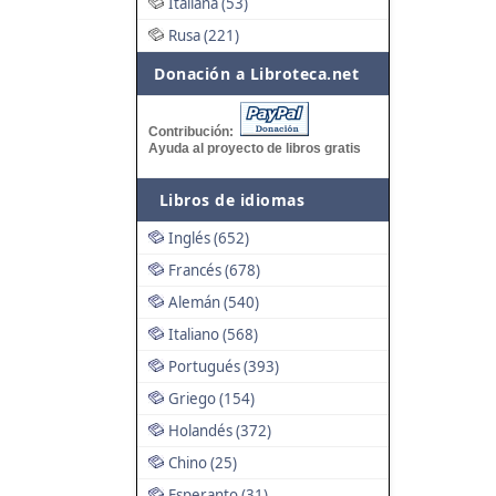
Italiana (53)
Rusa (221)
Donación a Libroteca.net
Contribución:
Ayuda al proyecto de libros gratis
Libros de idiomas
Inglés (652)
Francés (678)
Alemán (540)
Italiano (568)
Portugués (393)
Griego (154)
Holandés (372)
Chino (25)
Esperanto (31)