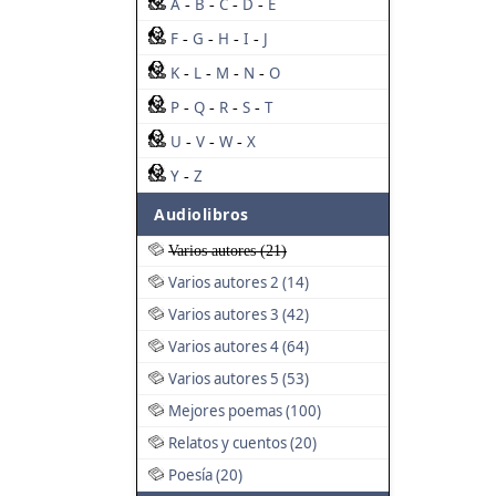
A
B
C
D
E
-
-
-
-
F
G
H
I
J
-
-
-
-
K
L
M
N
O
-
-
-
-
P
Q
R
S
T
-
-
-
-
U
V
W
X
-
-
-
Y
Z
-
Audiolibros
Varios autores (21)
Varios autores 2 (14)
Varios autores 3 (42)
Varios autores 4 (64)
Varios autores 5 (53)
Mejores poemas (100)
Relatos y cuentos (20)
Poesía (20)