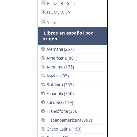
P
Q
R
S
T
-
-
-
-
U
V
W
X
-
-
-
Y
Z
-
Libros en español por
origen
Alemana (267)
Americana (881)
Anónima (175)
Asiática (95)
Británica (555)
Española (750)
Europea (119)
Francófona (376)
Hispanoamericana (398)
Greco-Latina (153)