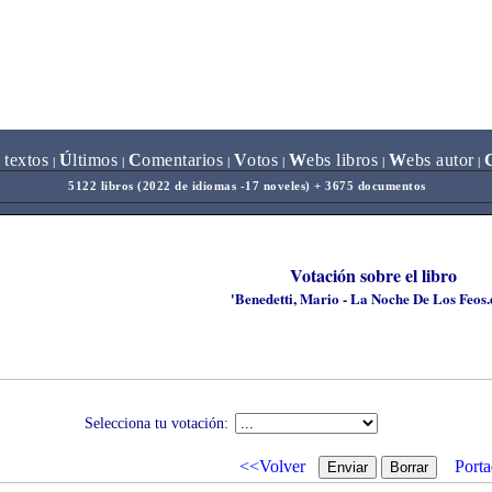
 textos
Ú
ltimos
C
omentarios
V
otos
W
ebs libros
W
ebs autor
|
|
|
|
|
|
5122 libros (2022 de idiomas -17 noveles) + 3675 documentos
Votación sobre el libro
'Benedetti, Mario - La Noche De Los Feos.
Selecciona tu votación:
<<Volver
Porta