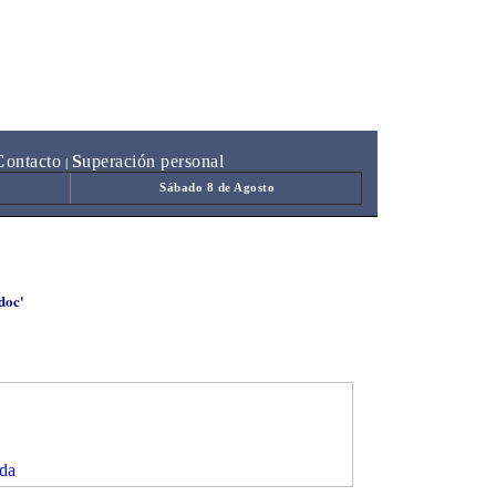
C
ontacto
S
uperación personal
|
Sábado 8 de Agosto
doc'
da