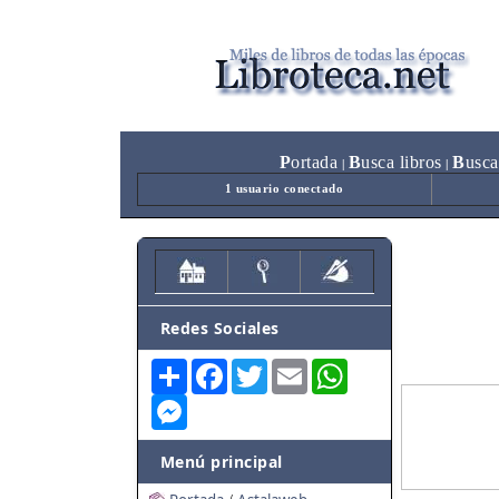
P
ortada
B
usca libros
B
usca
|
|
1 usuario conectado
Redes Sociales
Share
Facebook
Twitter
Email
WhatsApp
Messenger
Menú principal