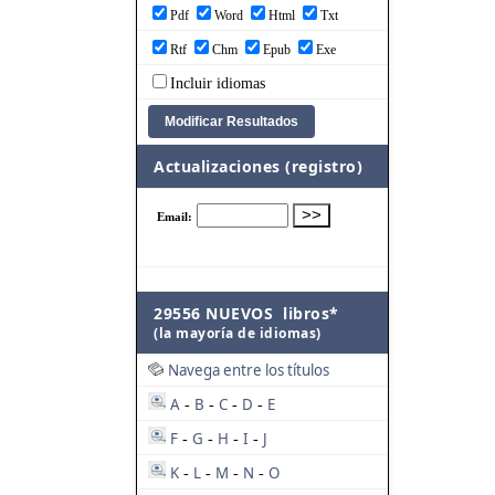
Pdf
Word
Html
Txt
Rtf
Chm
Epub
Exe
Incluir idiomas
Actualizaciones (registro)
29556 NUEVOS libros*
(la mayoría de idiomas)
Navega entre los títulos
A
B
C
D
E
-
-
-
-
F
G
H
I
J
-
-
-
-
K
L
M
N
O
-
-
-
-