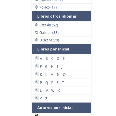
Polaco (17)
Libros otros idiomas
Catalán (52)
Gallego (33)
Euskera (79)
Libros por inicial
A
B
C
D
E
-
-
-
-
F
G
H
I
J
-
-
-
-
K
L
M
N
O
-
-
-
-
P
Q
R
S
T
-
-
-
-
U
V
W
X
-
-
-
Y
Z
-
Autores por inicial