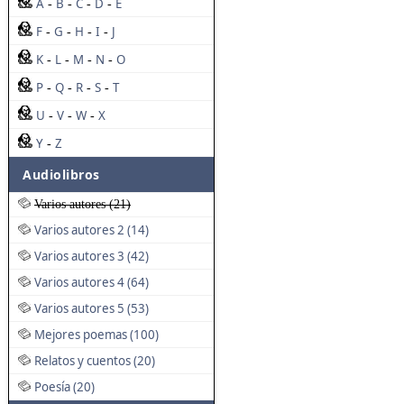
A
B
C
D
E
-
-
-
-
F
G
H
I
J
-
-
-
-
K
L
M
N
O
-
-
-
-
P
Q
R
S
T
-
-
-
-
U
V
W
X
-
-
-
Y
Z
-
Audiolibros
Varios autores (21)
Varios autores 2 (14)
Varios autores 3 (42)
Varios autores 4 (64)
Varios autores 5 (53)
Mejores poemas (100)
Relatos y cuentos (20)
Poesía (20)