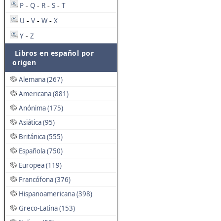
P
Q
R
S
T
-
-
-
-
U
V
W
X
-
-
-
Y
Z
-
Libros en español por
origen
Alemana (267)
Americana (881)
Anónima (175)
Asiática (95)
Británica (555)
Española (750)
Europea (119)
Francófona (376)
Hispanoamericana (398)
Greco-Latina (153)