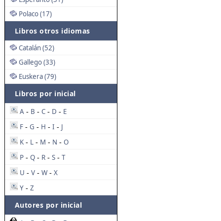
Polaco (17)
Libros otros idiomas
Catalán (52)
Gallego (33)
Euskera (79)
Libros por inicial
A
B
C
D
E
-
-
-
-
F
G
H
I
J
-
-
-
-
K
L
M
N
O
-
-
-
-
P
Q
R
S
T
-
-
-
-
U
V
W
X
-
-
-
Y
Z
-
Autores por inicial