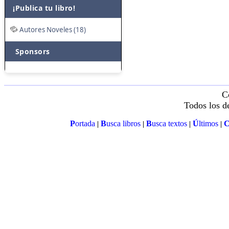
¡Publica tu libro!
Autores Noveles (18)
Sponsors
C
Todos los d
P
ortada
B
usca libros
B
usca textos
Ú
ltimos
|
|
|
|