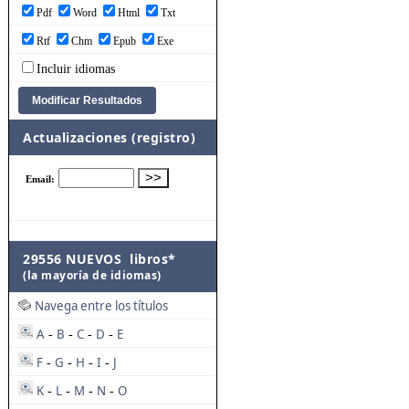
Pdf
Word
Html
Txt
Rtf
Chm
Epub
Exe
Incluir idiomas
Actualizaciones (registro)
29556 NUEVOS libros*
(la mayoría de idiomas)
Navega entre los títulos
A
B
C
D
E
-
-
-
-
F
G
H
I
J
-
-
-
-
K
L
M
N
O
-
-
-
-