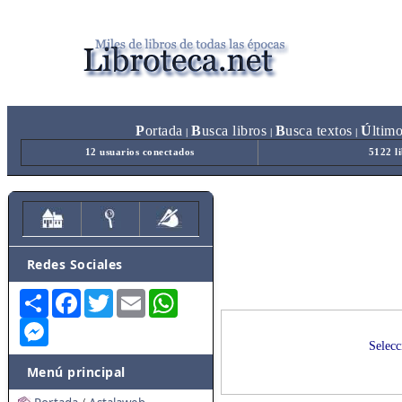
P
ortada
B
usca libros
B
usca textos
Ú
ltim
|
|
|
12 usuarios conectados
5122 l
Redes Sociales
Share
Facebook
Twitter
Email
WhatsApp
Messenger
Selecc
Menú principal