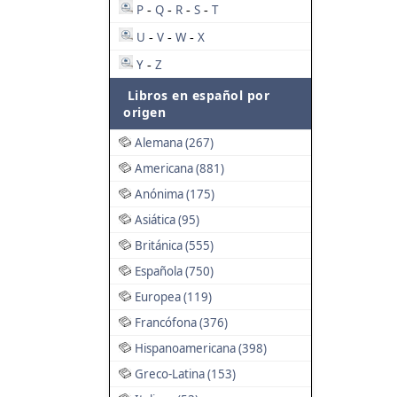
P
Q
R
S
T
-
-
-
-
U
V
W
X
-
-
-
Y
Z
-
Libros en español por
origen
Alemana (267)
Americana (881)
Anónima (175)
Asiática (95)
Británica (555)
Española (750)
Europea (119)
Francófona (376)
Hispanoamericana (398)
Greco-Latina (153)