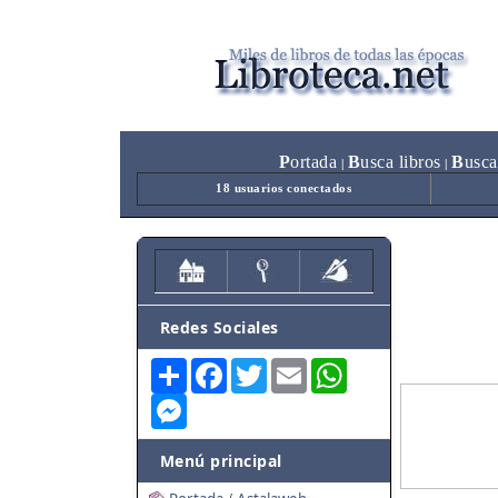
P
ortada
B
usca libros
B
usca
|
|
18 usuarios conectados
Redes Sociales
Share
Facebook
Twitter
Email
WhatsApp
Messenger
Menú principal