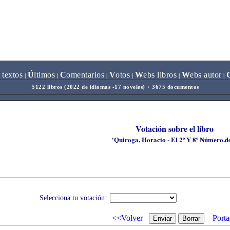
 textos
Ú
ltimos
C
omentarios
V
otos
W
ebs libros
W
ebs autor
|
|
|
|
|
|
5122 libros (2022 de idiomas -17 noveles) + 3675 documentos
Votación sobre el libro
'Quiroga, Horacio - El 2º Y 8º Número.d
Selecciona tu votación:
<<Volver
Porta