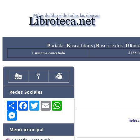
P
ortada
B
usca libros
B
usca textos
Ú
ltim
|
|
|
1 usuario conectado
5122 l
Redes Sociales
Share
Facebook
Twitter
Email
WhatsApp
Messenger
Selecc
Menú principal