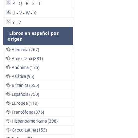
P
Q
R
S
T
-
-
-
-
U
V
W
X
-
-
-
Y
Z
-
Libros en español por
origen
Alemana (267)
Americana (881)
Anónima (175)
Asiática (95)
Británica (555)
Española (750)
Europea (119)
Francófona (376)
Hispanoamericana (398)
Greco-Latina (153)