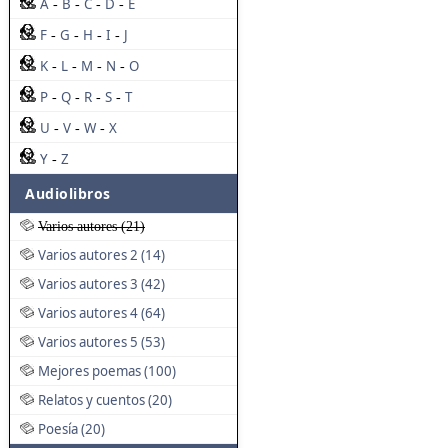
A
B
C
D
E
-
-
-
-
F
G
H
I
J
-
-
-
-
K
L
M
N
O
-
-
-
-
P
Q
R
S
T
-
-
-
-
U
V
W
X
-
-
-
Y
Z
-
Audiolibros
Varios autores (21)
Varios autores 2 (14)
Varios autores 3 (42)
Varios autores 4 (64)
Varios autores 5 (53)
Mejores poemas (100)
Relatos y cuentos (20)
Poesía (20)