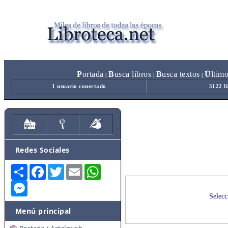
P
ortada
B
usca libros
B
usca textos
Ú
ltim
|
|
|
1 usuario conectado
5122 l
Redes Sociales
Share
Facebook
Twitter
Email
WhatsApp
Messenger
Selecc
Menú principal