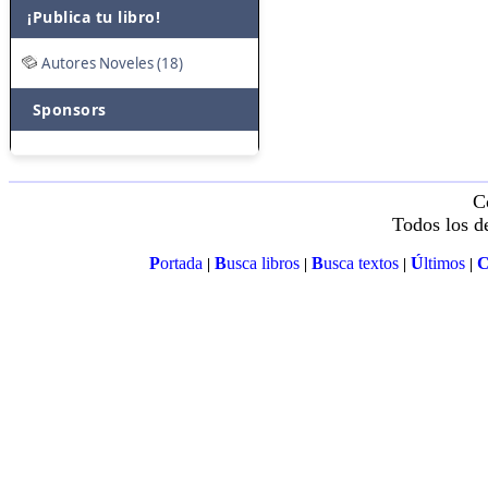
¡Publica tu libro!
Autores Noveles (18)
Sponsors
C
Todos los d
P
ortada
B
usca libros
B
usca textos
Ú
ltimos
|
|
|
|