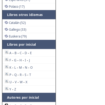
Polaco (17)
Libros otros idiomas
Catalán (52)
Gallego (33)
Euskera (79)
Libros por inicial
A
B
C
D
E
-
-
-
-
F
G
H
I
J
-
-
-
-
K
L
M
N
O
-
-
-
-
P
Q
R
S
T
-
-
-
-
U
V
W
X
-
-
-
Y
Z
-
Autores por inicial