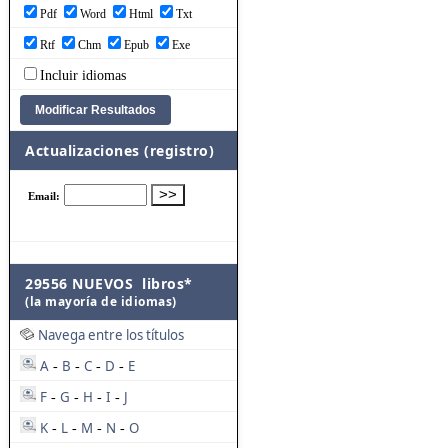
Pdf
Word
Html
Txt
Rtf
Chm
Epub
Exe
Incluir idiomas
Actualizaciones (registro)
29556 NUEVOS libros*
(la mayoría de idiomas)
Navega entre los títulos
A
B
C
D
E
-
-
-
-
F
G
H
I
J
-
-
-
-
K
L
M
N
O
-
-
-
-