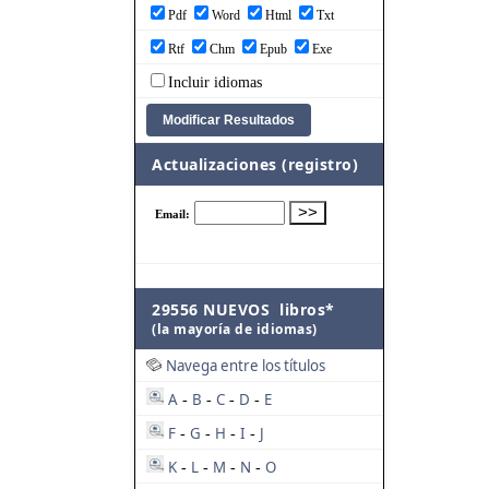
Pdf
Word
Html
Txt
Rtf
Chm
Epub
Exe
Incluir idiomas
Actualizaciones (registro)
29556 NUEVOS libros*
(la mayoría de idiomas)
Navega entre los títulos
A
B
C
D
E
-
-
-
-
F
G
H
I
J
-
-
-
-
K
L
M
N
O
-
-
-
-