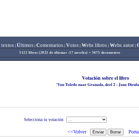
 textos
Ú
ltimos
C
omentarios
V
otos
W
ebs libros
W
ebs autor
|
|
|
|
|
|
5122 libros (2022 de idiomas -17 noveles) + 3675 documentos
Votación sobre el libro
'Van Toledo naar Granada, deel 2 - Jane Dieula
Selecciona tu votación:
<<Volver
Porta