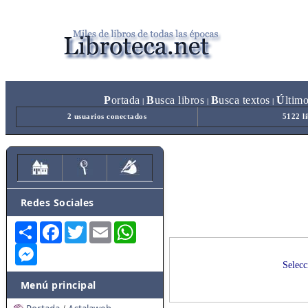
P
ortada
B
usca libros
B
usca textos
Ú
ltim
|
|
|
2 usuarios conectados
5122 l
Redes Sociales
Share
Facebook
Twitter
Email
WhatsApp
Messenger
Selecc
Menú principal