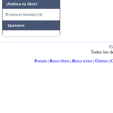
¡Publica tu libro!
Autores Noveles (18)
Sponsors
C
Todos los d
P
ortada
B
usca libros
B
usca textos
Ú
ltimos
|
|
|
|