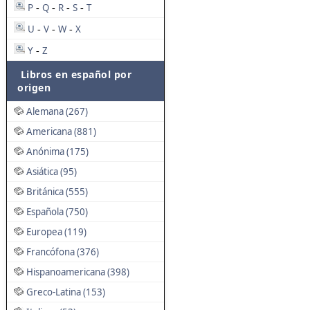
P
Q
R
S
T
-
-
-
-
U
V
W
X
-
-
-
Y
Z
-
Libros en español por
origen
Alemana (267)
Americana (881)
Anónima (175)
Asiática (95)
Británica (555)
Española (750)
Europea (119)
Francófona (376)
Hispanoamericana (398)
Greco-Latina (153)