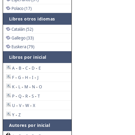
Polaco (17)
Libros otros idiomas
Catalán (52)
Gallego (33)
Euskera (79)
Libros por inicial
A
B
C
D
E
-
-
-
-
F
G
H
I
J
-
-
-
-
K
L
M
N
O
-
-
-
-
P
Q
R
S
T
-
-
-
-
U
V
W
X
-
-
-
Y
Z
-
Autores por inicial