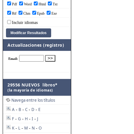
Pdf
Word
Html
Txt
Rtf
Chm
Epub
Exe
Incluir idiomas
Actualizaciones (registro)
29556 NUEVOS libros*
(la mayoría de idiomas)
Navega entre los títulos
A
B
C
D
E
-
-
-
-
F
G
H
I
J
-
-
-
-
K
L
M
N
O
-
-
-
-