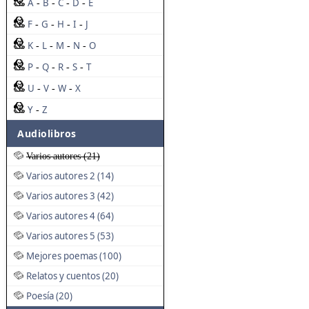
A
B
C
D
E
-
-
-
-
F
G
H
I
J
-
-
-
-
K
L
M
N
O
-
-
-
-
P
Q
R
S
T
-
-
-
-
U
V
W
X
-
-
-
Y
Z
-
Audiolibros
Varios autores (21)
Varios autores 2 (14)
Varios autores 3 (42)
Varios autores 4 (64)
Varios autores 5 (53)
Mejores poemas (100)
Relatos y cuentos (20)
Poesía (20)