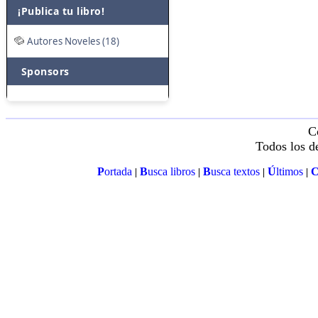
¡Publica tu libro!
Autores Noveles (18)
Sponsors
C
Todos los d
P
ortada
B
usca libros
B
usca textos
Ú
ltimos
|
|
|
|