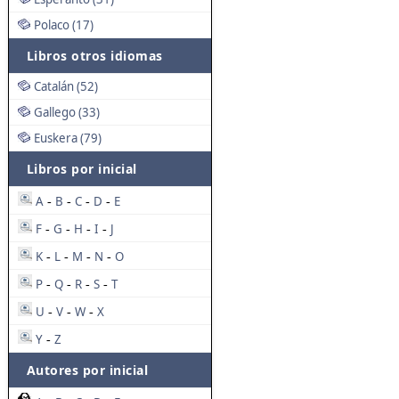
Polaco (17)
Libros otros idiomas
Catalán (52)
Gallego (33)
Euskera (79)
Libros por inicial
A
B
C
D
E
-
-
-
-
F
G
H
I
J
-
-
-
-
K
L
M
N
O
-
-
-
-
P
Q
R
S
T
-
-
-
-
U
V
W
X
-
-
-
Y
Z
-
Autores por inicial