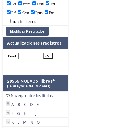
Pdf
Word
Html
Txt
Rtf
Chm
Epub
Exe
Incluir idiomas
Actualizaciones (registro)
29556 NUEVOS libros*
(la mayoría de idiomas)
Navega entre los títulos
A
B
C
D
E
-
-
-
-
F
G
H
I
J
-
-
-
-
K
L
M
N
O
-
-
-
-