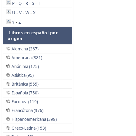
P
Q
R
S
T
-
-
-
-
U
V
W
X
-
-
-
Y
Z
-
Libros en español por
origen
Alemana (267)
Americana (881)
Anónima (175)
Asiática (95)
Británica (555)
Española (750)
Europea (119)
Francófona (376)
Hispanoamericana (398)
Greco-Latina (153)