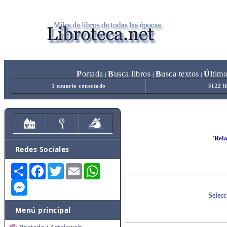
P
ortada
B
usca libros
B
usca textos
Ú
ltim
|
|
|
1 usuario conectado
5122 l
'Rel
Redes Sociales
Share
Facebook
Twitter
Email
WhatsApp
Messenger
Selecc
Menú principal