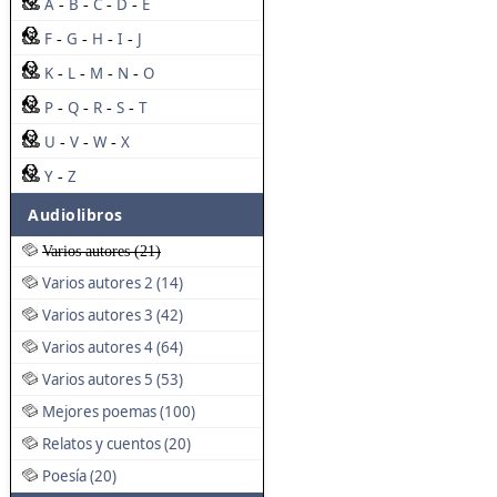
A
B
C
D
E
-
-
-
-
F
G
H
I
J
-
-
-
-
K
L
M
N
O
-
-
-
-
P
Q
R
S
T
-
-
-
-
U
V
W
X
-
-
-
Y
Z
-
Audiolibros
Varios autores (21)
Varios autores 2 (14)
Varios autores 3 (42)
Varios autores 4 (64)
Varios autores 5 (53)
Mejores poemas (100)
Relatos y cuentos (20)
Poesía (20)