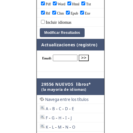
Pdf
Word
Html
Txt
Rtf
Chm
Epub
Exe
Incluir idiomas
Actualizaciones (registro)
29556 NUEVOS libros*
(la mayoría de idiomas)
Navega entre los títulos
A
B
C
D
E
-
-
-
-
F
G
H
I
J
-
-
-
-
K
L
M
N
O
-
-
-
-