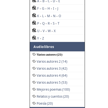
A
B
C
D
E
-
-
-
-
F
G
H
I
J
-
-
-
-
K
L
M
N
O
-
-
-
-
P
Q
R
S
T
-
-
-
-
U
V
W
X
-
-
-
Y
Z
-
Audiolibros
Varios autores (21)
Varios autores 2 (14)
Varios autores 3 (42)
Varios autores 4 (64)
Varios autores 5 (53)
Mejores poemas (100)
Relatos y cuentos (20)
Poesía (20)