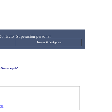
C
ontacto
S
uperación personal
|
Jueves 6 de Agosto
e Sousa.epub'
da