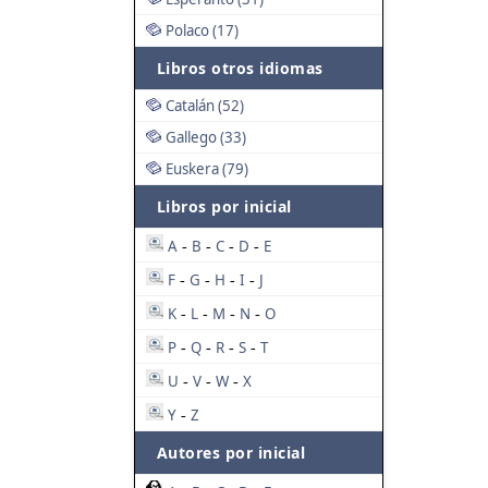
Polaco (17)
Libros otros idiomas
Catalán (52)
Gallego (33)
Euskera (79)
Libros por inicial
A
B
C
D
E
-
-
-
-
F
G
H
I
J
-
-
-
-
K
L
M
N
O
-
-
-
-
P
Q
R
S
T
-
-
-
-
U
V
W
X
-
-
-
Y
Z
-
Autores por inicial