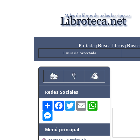
P
ortada
B
usca libros
B
usca
|
|
1 usuario conectado
Redes Sociales
Share
Facebook
Twitter
Email
WhatsApp
Messenger
Menú principal