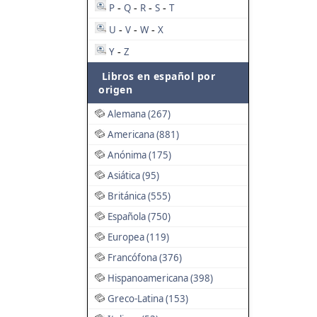
P
Q
R
S
T
-
-
-
-
U
V
W
X
-
-
-
Y
Z
-
Libros en español por
origen
Alemana (267)
Americana (881)
Anónima (175)
Asiática (95)
Británica (555)
Española (750)
Europea (119)
Francófona (376)
Hispanoamericana (398)
Greco-Latina (153)