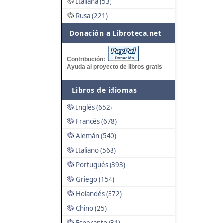
Italiana (53)
Rusa (221)
Donación a Libroteca.net
Contribución:
Ayuda al proyecto de libros gratis
Libros de idiomas
Inglés (652)
Francés (678)
Alemán (540)
Italiano (568)
Portugués (393)
Griego (154)
Holandés (372)
Chino (25)
Esperanto (31)