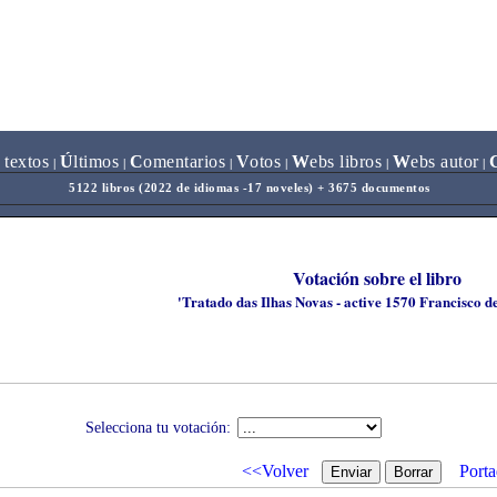
 textos
Ú
ltimos
C
omentarios
V
otos
W
ebs libros
W
ebs autor
|
|
|
|
|
|
5122 libros (2022 de idiomas -17 noveles) + 3675 documentos
Votación sobre el libro
'Tratado das Ilhas Novas - active 1570 Francisco d
Selecciona tu votación:
<<Volver
Porta