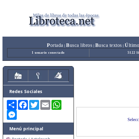
P
ortada
B
usca libros
B
usca textos
Ú
ltim
|
|
|
1 usuario conectado
5122 l
Redes Sociales
Share
Facebook
Twitter
Email
WhatsApp
Messenger
Selecc
Menú principal