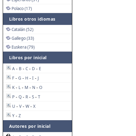
Polaco (17)
Libros otros idiomas
Catalán (52)
Gallego (33)
Euskera (79)
Libros por inicial
A
B
C
D
E
-
-
-
-
F
G
H
I
J
-
-
-
-
K
L
M
N
O
-
-
-
-
P
Q
R
S
T
-
-
-
-
U
V
W
X
-
-
-
Y
Z
-
Autores por inicial