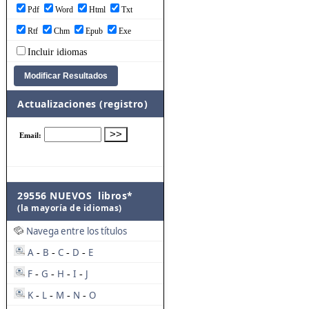
Pdf
Word
Html
Txt
Rtf
Chm
Epub
Exe
Incluir idiomas
Actualizaciones (registro)
29556 NUEVOS libros*
(la mayoría de idiomas)
Navega entre los títulos
A
B
C
D
E
-
-
-
-
F
G
H
I
J
-
-
-
-
K
L
M
N
O
-
-
-
-