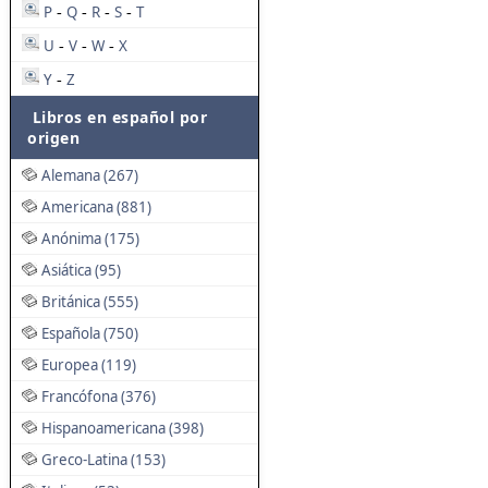
P
Q
R
S
T
-
-
-
-
U
V
W
X
-
-
-
Y
Z
-
Libros en español por
origen
Alemana (267)
Americana (881)
Anónima (175)
Asiática (95)
Británica (555)
Española (750)
Europea (119)
Francófona (376)
Hispanoamericana (398)
Greco-Latina (153)