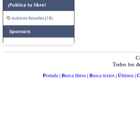
¡Publica tu libro!
Autores Noveles (18)
Sponsors
C
Todos los d
P
ortada
B
usca libros
B
usca textos
Ú
ltimos
|
|
|
|