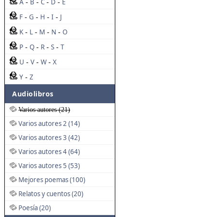
A
B
C
D
E
-
-
-
-
F
G
H
I
J
-
-
-
-
K
L
M
N
O
-
-
-
-
P
Q
R
S
T
-
-
-
-
U
V
W
X
-
-
-
Y
Z
-
Audiolibros
Varios autores (21)
Varios autores 2 (14)
Varios autores 3 (42)
Varios autores 4 (64)
Varios autores 5 (53)
Mejores poemas (100)
Relatos y cuentos (20)
Poesía (20)