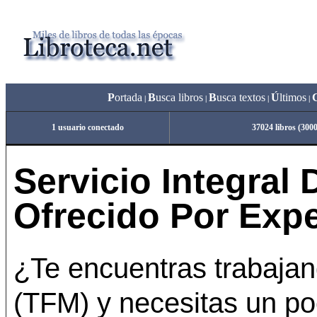
P
ortada
B
usca libros
B
usca textos
Ú
ltimos
|
|
|
|
1 usuario conectado
37024 libros (300
Servicio Integra
Ofrecido Por Expe
¿Te encuentras trabajan
(TFM) y necesitas un p