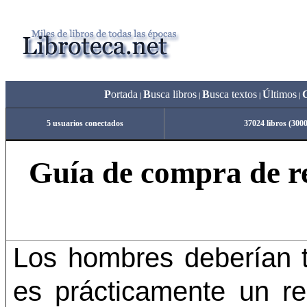
P
ortada
B
usca libros
B
usca textos
Ú
ltimos
|
|
|
|
5 usuarios conectados
37024 libros (300
Guía de compra de re
Los hombres deberían 
es prácticamente un re