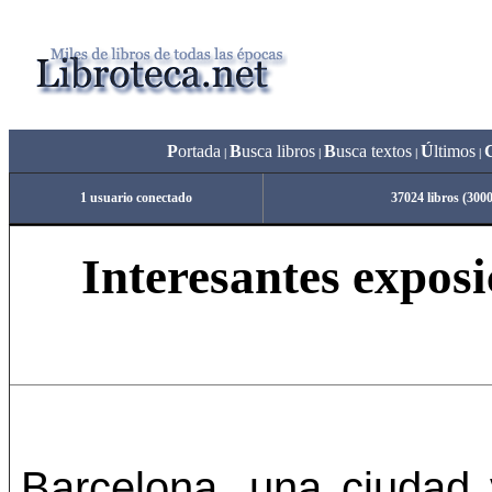
P
ortada
B
usca libros
B
usca textos
Ú
ltimos
|
|
|
|
1 usuario conectado
37024 libros (300
Interesantes exposi
Barcelona, una ciudad v