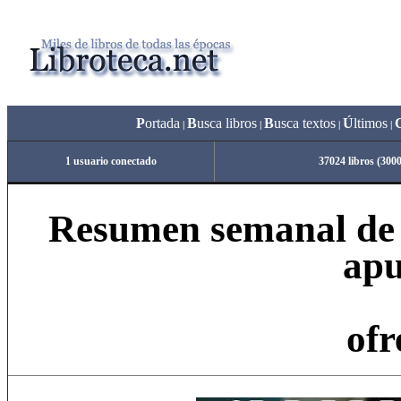
P
ortada
B
usca libros
B
usca textos
Ú
ltimos
|
|
|
|
1 usuario conectado
37024 libros (300
Resumen semanal de 
apu
ofr