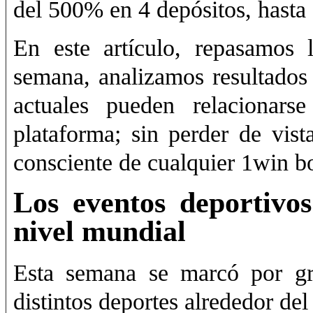
del 500% en 4 depósitos, hasta 
En este artículo, repasamos 
semana, analizamos resultados
actuales pueden relacionars
plataforma; sin perder de vist
consciente de cualquier 1win b
Los eventos deportivo
nivel mundial
Esta semana se marcó por gr
distintos deportes alrededor de