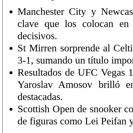
Manchester City y Newcast
clave que los colocan en 
decisivos.
St Mirren sorprende al Celt
3-1, sumando un título impor
Resultados de UFC Vegas 
Yaroslav Amosov brilló en
destacadas.
Scottish Open de snooker co
de figuras como Lei Peifan 