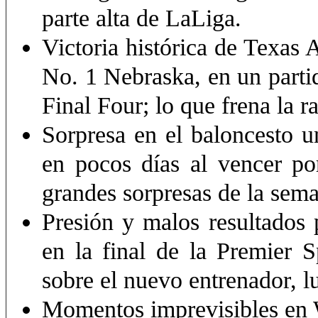
parte alta de LaLiga.
Victoria histórica de Texas
No. 1 Nebraska, en un partido
Final Four; lo que frena la r
Sorpresa en el baloncesto un
en pocos días al vencer p
grandes sorpresas de la se
Presión y malos resultados 
en la final de la Premier 
sobre el nuevo entrenador, l
Momentos imprevisibles en 