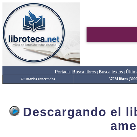
P
ortada
B
usca libros
B
usca textos
Ú
ltim
|
|
|
4 usuarios conectados
37024 libros (300
Descargando el lib
ame