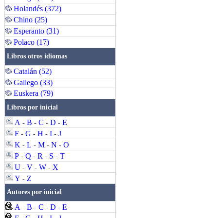
Holandés (372)
Chino (25)
Esperanto (31)
Polaco (17)
Libros otros idiomas
Catalán (52)
Gallego (33)
Euskera (79)
Libros por inicial
A
B
C
D
E
-
-
-
-
F
G
H
I
J
-
-
-
-
K
L
M
N
O
-
-
-
-
P
Q
R
S
T
-
-
-
-
U
V
W
X
-
-
-
Y
Z
-
Autores por inicial
A
B
C
D
E
-
-
-
-