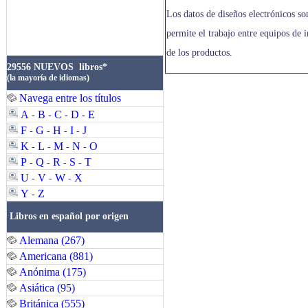
Los datos de diseños electrónicos so
permite el trabajo entre equipos de 
de los productos.
29556 NUEVOS libros*
(la mayoría de idiomas)
Navega entre los títulos
A
B
C
D
E
-
-
-
-
F
G
H
I
J
-
-
-
-
K
L
M
N
O
-
-
-
-
P
Q
R
S
T
-
-
-
-
U
V
W
X
-
-
-
Y
Z
-
Libros en español por origen
Alemana (267)
Americana (881)
Anónima (175)
Asiática (95)
Británica (555)