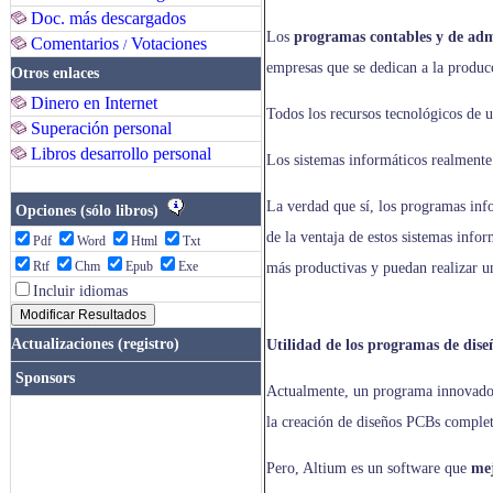
Doc. más descargados
Los
programas contables y de adm
Comentarios
Votaciones
/
empresas que se dedican a la produc
Otros enlaces
Dinero en Internet
Todos los recursos tecnológicos de u
Superación personal
Libros desarrollo personal
Los sistemas informáticos realmente
La verdad que sí, los programas inf
Opciones (sólo libros)
de la ventaja de estos sistemas info
Pdf
Word
Html
Txt
Rtf
Chm
Epub
Exe
más productivas y puedan realizar un
Incluir idiomas
Actualizaciones (registro)
Utilidad de los programas de diseñ
Sponsors
Actualmente, un programa innovador 
la creación de diseños PCBs comple
Pero, Altium es un software que
mej