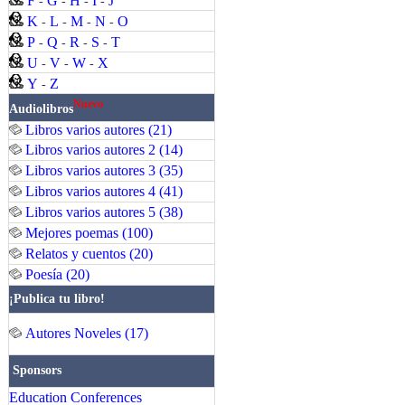
F
G
H
I
J
-
-
-
-
K
L
M
N
O
-
-
-
-
P
Q
R
S
T
-
-
-
-
U
V
W
X
-
-
-
Y
Z
-
Nuevo
Audiolibros
Libros varios autores (21)
Libros varios autores 2 (14)
Libros varios autores 3 (35)
Libros varios autores 4 (41)
Libros varios autores 5 (38)
Mejores poemas (100)
Relatos y cuentos (20)
Poesía (20)
¡Publica tu libro!
Autores Noveles (17)
Sponsors
Education Conferences