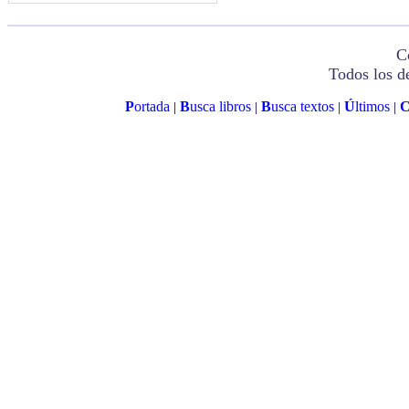
C
Todos los d
P
ortada
B
usca libros
B
usca textos
Ú
ltimos
|
|
|
|