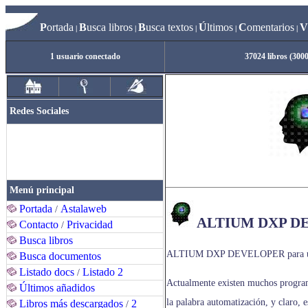
P
ortada
B
usca libros
B
usca textos
Ú
ltimos
C
omentarios
V
|
|
|
|
|
1 usuario conectado
37024 libros (300
Redes Sociales
Menú principal
Portada
Astalaweb
/
ALTIUM DXP DE
Contacto
Privacidad
/
Busca libros
ALTIUM DXP DEVELOPER para una 
Busca documentos
Listado docs
Listado 2
/
Actualmente existen muchos program
Últimos añadidos
la palabra automatización, y claro, 
Libros más descargados
2
/