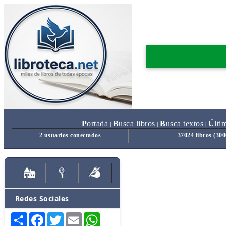
P
ortada
B
usca libros
B
usca textos
Ú
lti
|
|
|
2 usuarios conectados
37024 libros (30
Redes Sociales
Share
Facebook
Twitter
Email
WhatsApp