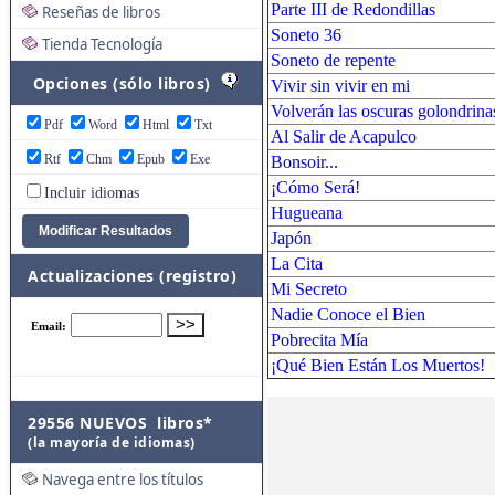
Parte III de Redondillas
Reseñas de libros
Soneto 36
Tienda Tecnología
Soneto de repente
Opciones (sólo libros)
Vivir sin vivir en mi
Volverán las oscuras golondrina
Pdf
Word
Html
Txt
Al Salir de Acapulco
Rtf
Chm
Epub
Exe
Bonsoir...
¡Cómo Será!
Incluir idiomas
Hugueana
Japón
La Cita
Actualizaciones (registro)
Mi Secreto
Nadie Conoce el Bien
Pobrecita Mía
¡Qué Bien Están Los Muertos!
29556 NUEVOS libros*
(la mayoría de idiomas)
Navega entre los títulos