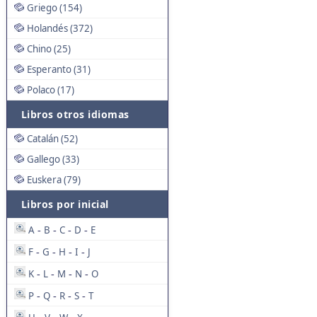
Griego (154)
Holandés (372)
Chino (25)
Esperanto (31)
Polaco (17)
Libros otros idiomas
Catalán (52)
Gallego (33)
Euskera (79)
Libros por inicial
A
B
C
D
E
-
-
-
-
F
G
H
I
J
-
-
-
-
K
L
M
N
O
-
-
-
-
P
Q
R
S
T
-
-
-
-