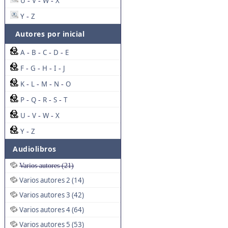
U
V
W
X
-
-
-
Y
Z
-
Autores por inicial
A
B
C
D
E
-
-
-
-
F
G
H
I
J
-
-
-
-
K
L
M
N
O
-
-
-
-
P
Q
R
S
T
-
-
-
-
U
V
W
X
-
-
-
Y
Z
-
Audiolibros
Varios autores (21)
Varios autores 2 (14)
Varios autores 3 (42)
Varios autores 4 (64)
Varios autores 5 (53)