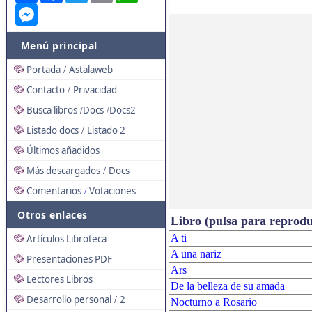
Messenger
Menú principal
Portada
Astalaweb
/
Contacto
Privacidad
/
Busca libros
Docs
Docs2
/
/
Listado docs
Listado 2
/
Últimos añadidos
Más descargados
Docs
/
Comentarios
Votaciones
/
Otros enlaces
Libro (pulsa para reprodu
A ti
Artículos Libroteca
A una nariz
Presentaciones PDF
Ars
Lectores Libros
De la belleza de su amada
Desarrollo personal
2
/
Nocturno a Rosario