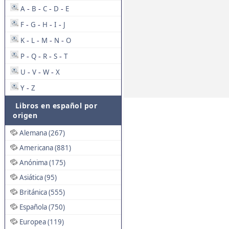
A
B
C
D
E
-
-
-
-
F
G
H
I
J
-
-
-
-
K
L
M
N
O
-
-
-
-
P
Q
R
S
T
-
-
-
-
U
V
W
X
-
-
-
Y
Z
-
Libros en español por
origen
Alemana (267)
Americana (881)
Anónima (175)
Asiática (95)
Británica (555)
Española (750)
Europea (119)