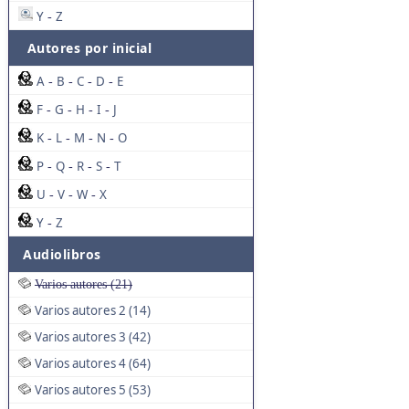
Y
Z
-
Autores por inicial
A
B
C
D
E
-
-
-
-
F
G
H
I
J
-
-
-
-
K
L
M
N
O
-
-
-
-
P
Q
R
S
T
-
-
-
-
U
V
W
X
-
-
-
Y
Z
-
Audiolibros
Varios autores (21)
Varios autores 2 (14)
Varios autores 3 (42)
Varios autores 4 (64)
Varios autores 5 (53)