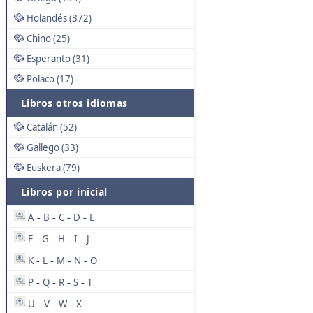
Holandés (372)
Chino (25)
Esperanto (31)
Polaco (17)
Libros otros idiomas
Catalán (52)
Gallego (33)
Euskera (79)
Libros por inicial
A
B
C
D
E
-
-
-
-
F
G
H
I
J
-
-
-
-
K
L
M
N
O
-
-
-
-
P
Q
R
S
T
-
-
-
-
U
V
W
X
-
-
-