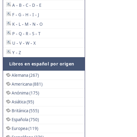
A
B
C
D
E
-
-
-
-
F
G
H
I
J
-
-
-
-
K
L
M
N
O
-
-
-
-
P
Q
R
S
T
-
-
-
-
U
V
W
X
-
-
-
Y
Z
-
Libros en español por origen
Alemana (267)
Americana (881)
Anónima (175)
Asiática (95)
Británica (555)
Española (750)
Europea (119)