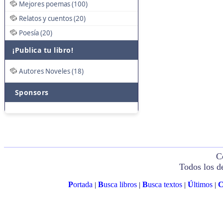
Mejores poemas (100)
Relatos y cuentos (20)
Poesía (20)
¡Publica tu libro!
Autores Noveles (18)
Sponsors
C
Todos los d
P
ortada
B
usca libros
B
usca textos
Ú
ltimos
|
|
|
|