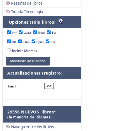
Reseñas de libros
Tienda Tecnología
Opciones (sólo libros)
Pdf
Word
Html
Txt
Rtf
Chm
Epub
Exe
Incluir idiomas
Actualizaciones (registro)
29556 NUEVOS libros*
(la mayoría de idiomas)
Navega entre los títulos