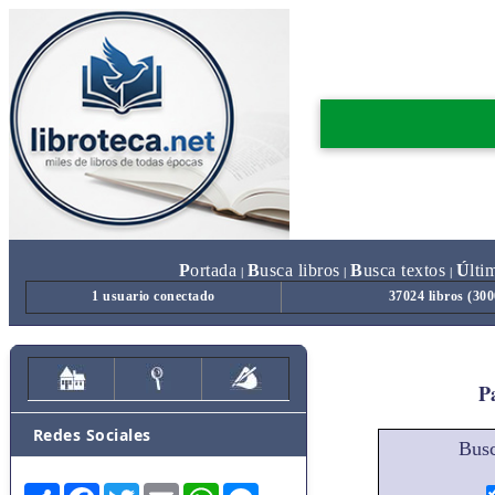
P
ortada
B
usca libros
B
usca textos
Ú
lti
|
|
|
1 usuario conectado
37024 libros (30
Pa
Redes Sociales
Busc
Share
Facebook
Twitter
Email
WhatsApp
Messenger