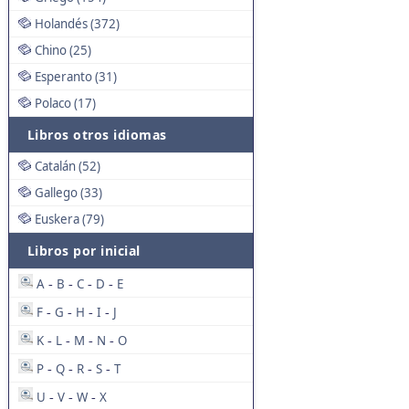
Holandés (372)
Chino (25)
Esperanto (31)
Polaco (17)
Libros otros idiomas
Catalán (52)
Gallego (33)
Euskera (79)
Libros por inicial
A
B
C
D
E
-
-
-
-
F
G
H
I
J
-
-
-
-
K
L
M
N
O
-
-
-
-
P
Q
R
S
T
-
-
-
-
U
V
W
X
-
-
-