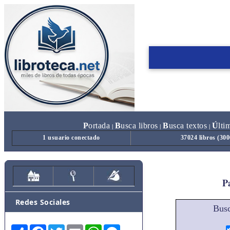
P
ortada
B
usca libros
B
usca textos
Ú
lti
|
|
|
1 usuario conectado
37024 libros (30
Pa
Redes Sociales
Busc
Share
Facebook
Twitter
Email
WhatsApp
Messenger