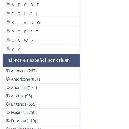
A
B
C
D
E
-
-
-
-
F
G
H
I
J
-
-
-
-
K
L
M
N
O
-
-
-
-
P
Q
R
S
T
-
-
-
-
U
V
W
X
-
-
-
Y
Z
-
Libros en español por origen
Alemana (267)
Americana (881)
Anónima (175)
Asiática (95)
Británica (555)
Española (750)
Europea (119)