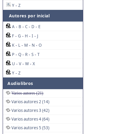
Y
Z
-
Autores por inicial
A
B
C
D
E
-
-
-
-
F
G
H
I
J
-
-
-
-
K
L
M
N
O
-
-
-
-
P
Q
R
S
T
-
-
-
-
U
V
W
X
-
-
-
Y
Z
-
Audiolibros
Varios autores (21)
Varios autores 2 (14)
Varios autores 3 (42)
Varios autores 4 (64)
Varios autores 5 (53)