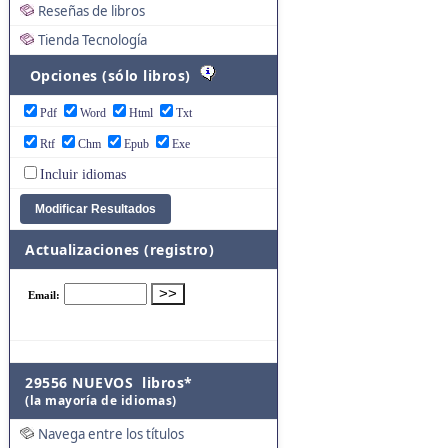
Reseñas de libros
Tienda Tecnología
Opciones (sólo libros)
Pdf
Word
Html
Txt
Rtf
Chm
Epub
Exe
Incluir idiomas
Actualizaciones (registro)
29556 NUEVOS libros*
(la mayoría de idiomas)
Navega entre los títulos