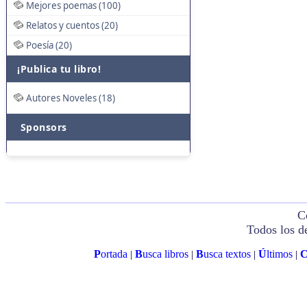
Mejores poemas (100)
Relatos y cuentos (20)
Poesía (20)
¡Publica tu libro!
Autores Noveles (18)
Sponsors
C
Todos los d
P
ortada
B
usca libros
B
usca textos
Ú
ltimos
|
|
|
|