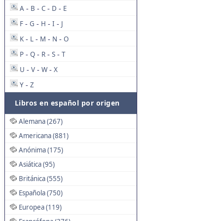
A
B
C
D
E
-
-
-
-
F
G
H
I
J
-
-
-
-
K
L
M
N
O
-
-
-
-
P
Q
R
S
T
-
-
-
-
U
V
W
X
-
-
-
Y
Z
-
Libros en español por origen
Alemana (267)
Americana (881)
Anónima (175)
Asiática (95)
Británica (555)
Española (750)
Europea (119)