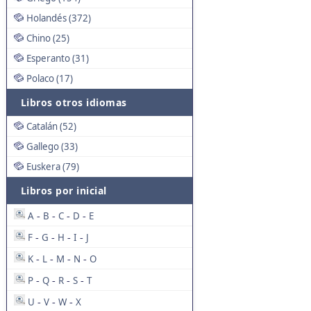
Holandés (372)
Chino (25)
Esperanto (31)
Polaco (17)
Libros otros idiomas
Catalán (52)
Gallego (33)
Euskera (79)
Libros por inicial
A
B
C
D
E
-
-
-
-
F
G
H
I
J
-
-
-
-
K
L
M
N
O
-
-
-
-
P
Q
R
S
T
-
-
-
-
U
V
W
X
-
-
-