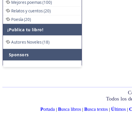
Mejores poemas (100)
Relatos y cuentos (20)
Poesía (20)
¡Publica tu libro!
Autores Noveles (18)
Sponsors
C
Todos los d
P
ortada
B
usca libros
B
usca textos
Ú
ltimos
|
|
|
|