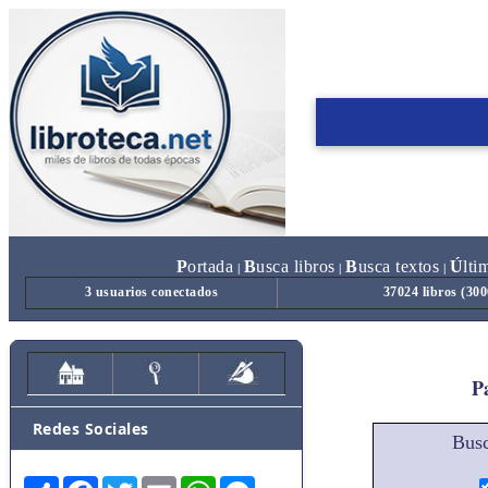
P
ortada
B
usca libros
B
usca textos
Ú
lti
|
|
|
3 usuarios conectados
37024 libros (30
Pa
Redes Sociales
Busc
Share
Facebook
Twitter
Email
WhatsApp
Messenger