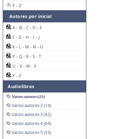
Y
Z
-
Autores por inicial
A
B
C
D
E
-
-
-
-
F
G
H
I
J
-
-
-
-
K
L
M
N
O
-
-
-
-
P
Q
R
S
T
-
-
-
-
U
V
W
X
-
-
-
Y
Z
-
Audiolibros
Varios autores (21)
Varios autores 2 (14)
Varios autores 3 (42)
Varios autores 4 (64)
Varios autores 5 (53)