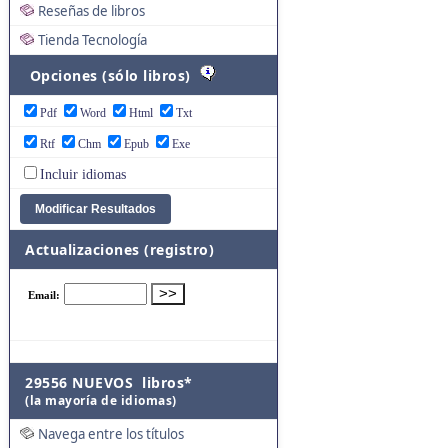
Reseñas de libros
Tienda Tecnología
Opciones (sólo libros)
Pdf
Word
Html
Txt
Rtf
Chm
Epub
Exe
Incluir idiomas
Actualizaciones (registro)
29556 NUEVOS libros*
(la mayoría de idiomas)
Navega entre los títulos