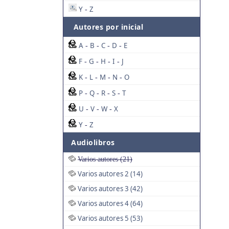
Y
Z
-
Autores por inicial
A
B
C
D
E
-
-
-
-
F
G
H
I
J
-
-
-
-
K
L
M
N
O
-
-
-
-
P
Q
R
S
T
-
-
-
-
U
V
W
X
-
-
-
Y
Z
-
Audiolibros
Varios autores (21)
Varios autores 2 (14)
Varios autores 3 (42)
Varios autores 4 (64)
Varios autores 5 (53)