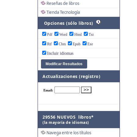
Reseñas de libros
Tienda Tecnología
Opciones (sólo libros)
Pdf
Word
Html
Txt
Rtf
Chm
Epub
Exe
Incluir idiomas
Actualizaciones (registro)
29556 NUEVOS libros*
(la mayoría de idiomas)
Navega entre los títulos