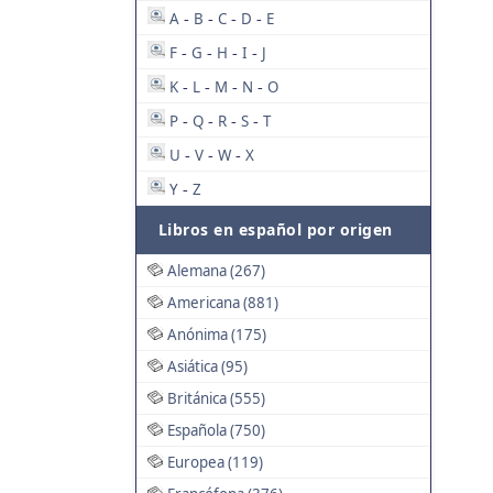
A
B
C
D
E
-
-
-
-
F
G
H
I
J
-
-
-
-
K
L
M
N
O
-
-
-
-
P
Q
R
S
T
-
-
-
-
U
V
W
X
-
-
-
Y
Z
-
Libros en español por origen
Alemana (267)
Americana (881)
Anónima (175)
Asiática (95)
Británica (555)
Española (750)
Europea (119)