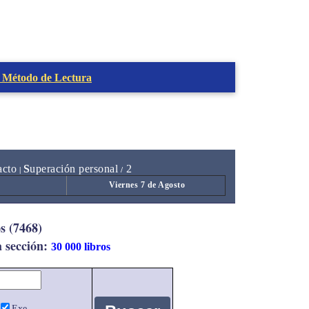
 Método de Lectura
acto
S
uperación personal
2
|
/
Viernes 7 de Agosto
s (7468)
a sección:
30 000 libros
Exe