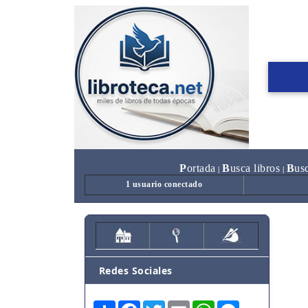
P
ortada
B
usca libros
B
us
|
|
1 usuario conectado
Redes Sociales
Share
Facebook
Twitter
Email
WhatsApp
Messenger