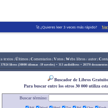
🚀 ¿Quieres leer 3 veces más rápido?
Ver
ca textos
Ú
ltimos
C
omentarios
V
otos
W
ebs libros
autor
C
ont
|
|
|
|
/
|
37024 libros (30000 idiomas -19 noveles) + 313 audiolibros + 20370 documentos
Buscador de Libros Gratuito
Para buscar entre los otros 30 000 utiliza est
Buscar término:
Pdf
Word
Html
Txt
Rtf
Chm
Epub