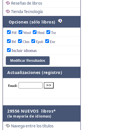
Reseñas de libros
Tienda Tecnología
Opciones (sólo libros)
Pdf
Word
Html
Txt
Rtf
Chm
Epub
Exe
Incluir idiomas
Actualizaciones (registro)
29556 NUEVOS libros*
(la mayoría de idiomas)
Navega entre los títulos