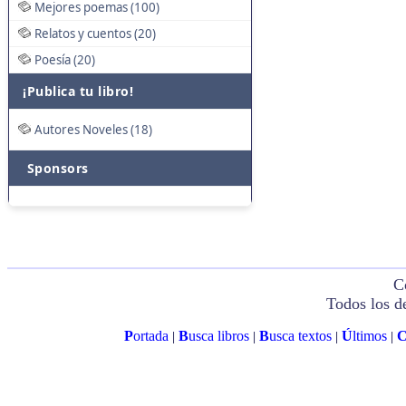
Mejores poemas (100)
Relatos y cuentos (20)
Poesía (20)
¡Publica tu libro!
Autores Noveles (18)
Sponsors
C
Todos los d
P
ortada
B
usca libros
B
usca textos
Ú
ltimos
|
|
|
|