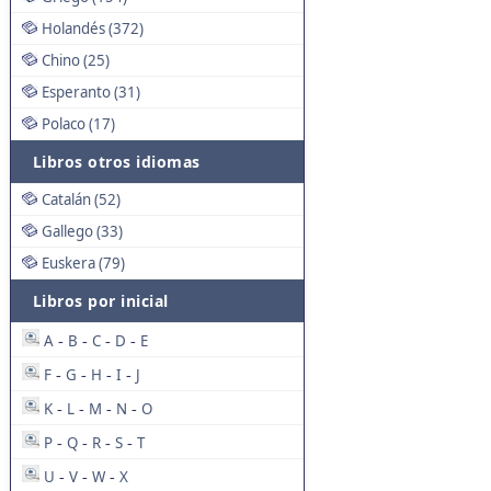
Holandés (372)
Chino (25)
Esperanto (31)
Polaco (17)
Libros otros idiomas
Catalán (52)
Gallego (33)
Euskera (79)
Libros por inicial
A
B
C
D
E
-
-
-
-
F
G
H
I
J
-
-
-
-
K
L
M
N
O
-
-
-
-
P
Q
R
S
T
-
-
-
-
U
V
W
X
-
-
-