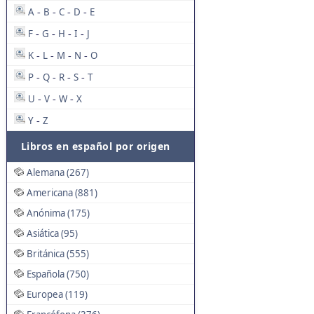
A
B
C
D
E
-
-
-
-
F
G
H
I
J
-
-
-
-
K
L
M
N
O
-
-
-
-
P
Q
R
S
T
-
-
-
-
U
V
W
X
-
-
-
Y
Z
-
Libros en español por origen
Alemana (267)
Americana (881)
Anónima (175)
Asiática (95)
Británica (555)
Española (750)
Europea (119)