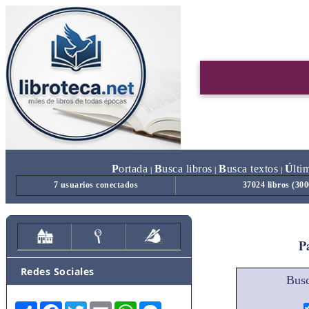
P
ortada
B
usca libros
B
usca textos
Ú
lti
|
|
|
7 usuarios conectados
37024 libros (30
Pa
Redes Sociales
Busc
Share
Facebook
Twitter
Email
WhatsApp
Messenger