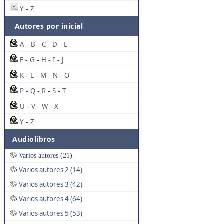
Y
Z
-
Autores por inicial
A
B
C
D
E
-
-
-
-
F
G
H
I
J
-
-
-
-
K
L
M
N
O
-
-
-
-
P
Q
R
S
T
-
-
-
-
U
V
W
X
-
-
-
Y
Z
-
Audiolibros
Varios autores (21)
Varios autores 2 (14)
Varios autores 3 (42)
Varios autores 4 (64)
Varios autores 5 (53)