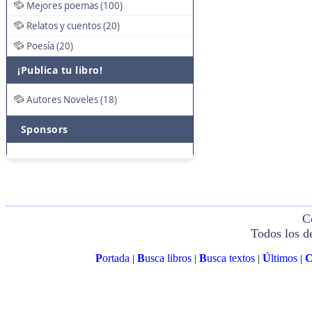
Mejores poemas (100)
Relatos y cuentos (20)
Poesía (20)
¡Publica tu libro!
Autores Noveles (18)
Sponsors
C
Todos los d
P
ortada
B
usca libros
B
usca textos
Ú
ltimos
|
|
|
|