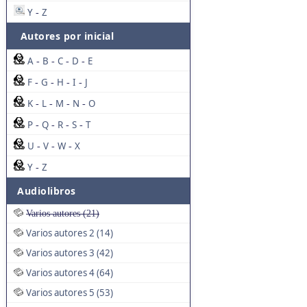
Y
Z
-
Autores por inicial
A
B
C
D
E
-
-
-
-
F
G
H
I
J
-
-
-
-
K
L
M
N
O
-
-
-
-
P
Q
R
S
T
-
-
-
-
U
V
W
X
-
-
-
Y
Z
-
Audiolibros
Varios autores (21)
Varios autores 2 (14)
Varios autores 3 (42)
Varios autores 4 (64)
Varios autores 5 (53)