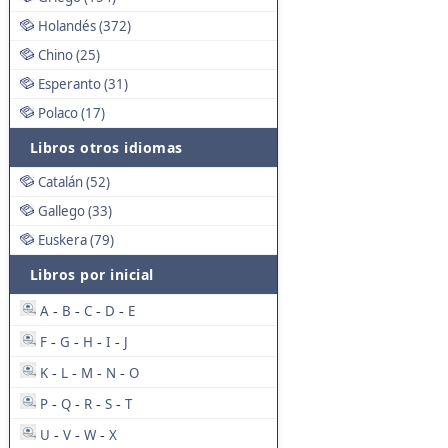
Holandés (372)
Chino (25)
Esperanto (31)
Polaco (17)
Libros otros idiomas
Catalán (52)
Gallego (33)
Euskera (79)
Libros por inicial
A
B
C
D
E
-
-
-
-
F
G
H
I
J
-
-
-
-
K
L
M
N
O
-
-
-
-
P
Q
R
S
T
-
-
-
-
U
V
W
X
-
-
-