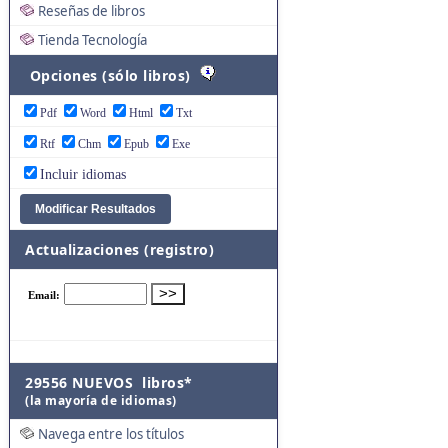
Reseñas de libros
Tienda Tecnología
Opciones (sólo libros)
Pdf
Word
Html
Txt
Rtf
Chm
Epub
Exe
Incluir idiomas
Actualizaciones (registro)
29556 NUEVOS libros*
(la mayoría de idiomas)
Navega entre los títulos