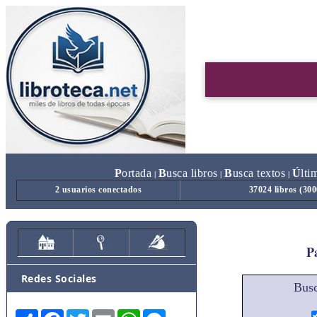
P
ortada
B
usca libros
B
usca textos
Ú
lti
|
|
|
2 usuarios conectados
37024 libros (30
Pa
Redes Sociales
Busc
Share
Facebook
Twitter
Email
WhatsApp
Messenger