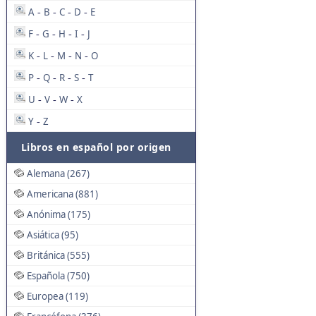
A
B
C
D
E
-
-
-
-
F
G
H
I
J
-
-
-
-
K
L
M
N
O
-
-
-
-
P
Q
R
S
T
-
-
-
-
U
V
W
X
-
-
-
Y
Z
-
Libros en español por origen
Alemana (267)
Americana (881)
Anónima (175)
Asiática (95)
Británica (555)
Española (750)
Europea (119)