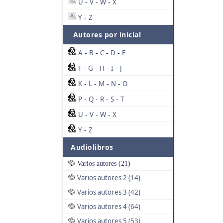
U
V
W
X
-
-
-
Y
Z
-
Autores por inicial
A
B
C
D
E
-
-
-
-
F
G
H
I
J
-
-
-
-
K
L
M
N
O
-
-
-
-
P
Q
R
S
T
-
-
-
-
U
V
W
X
-
-
-
Y
Z
-
Audiolibros
Varios autores (21)
Varios autores 2 (14)
Varios autores 3 (42)
Varios autores 4 (64)
Varios autores 5 (53)