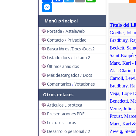
Messenger
Menú principal
Título del L
Portada
Astalaweb
/
Goethe, Joha
Contacto
Privacidad
Bradbury, Ra
/
Beckett, Sam
Busca libros
Docs
Docs2
/
/
Saint-Exupéry
Listado docs
Listado 2
/
Marx, Karl - 
Últimos añadidos
Alas Clarín, 
Más descargados
Docs
/
Carroll, Lewi
Comentarios
Votaciones
/
Bradbury, Ra
Vega, Lope D
Otros enlaces
Benedetti, M
Artículos Libroteca
Verne, Julio 
Presentaciones PDF
Proust, Marce
Lectores Libros
Marx, Karl & 
Desarrollo personal
2
Zweig, Stefa
/