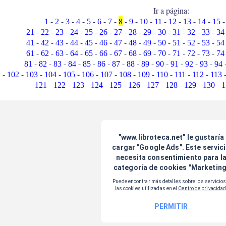
Ir a página:
-
-
-
-
-
-
-
8
-
-
-
-
-
-
-
1
2
3
4
5
6
7
9
10
11
12
13
14
15
-
-
-
-
-
-
-
-
-
-
-
-
-
21
22
23
24
25
26
27
28
29
30
31
32
33
34
-
-
-
-
-
-
-
-
-
-
-
-
-
41
42
43
44
45
46
47
48
49
50
51
52
53
54
-
-
-
-
-
-
-
-
-
-
-
-
-
61
62
63
64
65
66
67
68
69
70
71
72
73
74
-
-
-
-
-
-
-
-
-
-
-
-
-
81
82
83
84
85
86
87
88
89
90
91
92
93
94
-
-
-
-
-
-
-
-
-
-
-
-
1
102
103
104
105
106
107
108
109
110
111
112
113
-
-
-
-
-
-
-
-
-
-
121
122
123
124
125
126
127
128
129
130
1