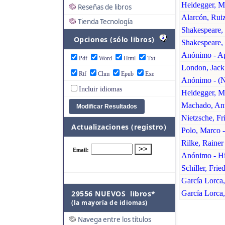
Heidegger, M
Reseñas de libros
Alarcón, Rui
Tienda Tecnología
Shakespeare, 
Opciones (sólo libros)
Shakespeare,
Anónimo - Ap
Pdf
Word
Html
Txt
London, Jack 
Rtf
Chm
Epub
Exe
Anónimo - (N
Incluir idiomas
Heidegger, Ma
Machado, Ant
Nietzsche, Fri
Actualizaciones (registro)
Polo, Marco 
Rilke, Rainer
Anónimo - Hi
Schiller, Frie
García Lorca
29556 NUEVOS libros*
García Lorca,
(la mayoría de idiomas)
Navega entre los títulos