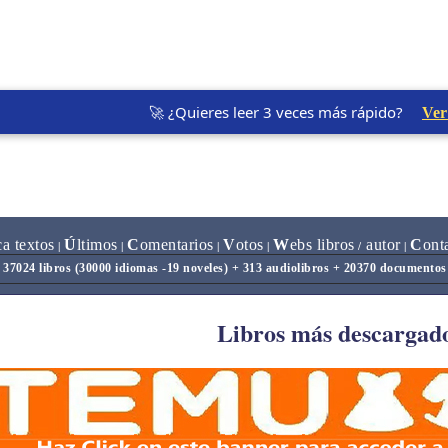
🚀 ¿Quieres leer 3 veces más rápido?
Ver
ca textos
Ú
ltimos
C
omentarios
V
otos
W
ebs libros
autor
C
ont
|
|
|
|
/
|
37024 libros (30000 idiomas -19 noveles) + 313 audiolibros + 20370 documentos
Libros más descargad