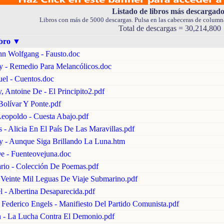
Listado de libros más descargado
Libros con más de 5000 descargas. Pulsa en las cabeceras de columna
Total de descargas = 30,214,800
ibro
▼
nn Wolfgang - Fausto.doc
y - Remedio Para Melancólicos.doc
uel - Cuentos.doc
, Antoine De - El Principito2.pdf
Bolívar Y Ponte.pdf
Leopoldo - Cuesta Abajo.pdf
s - Alicia En El País De Las Maravillas.pdf
y - Aunque Siga Brillando La Luna.htm
e - Fuenteovejuna.doc
ario - Colección De Poemas.pdf
- Veinte Mil Leguas De Viaje Submarino.pdf
l - Albertina Desaparecida.pdf
Federico Engels - Manifiesto Del Partido Comunista.pdf
n - La Lucha Contra El Demonio.pdf