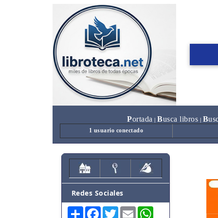
P
ortada
B
usca libros
B
us
|
|
1 usuario conectado
Redes Sociales
Share
Facebook
Twitter
Email
WhatsApp