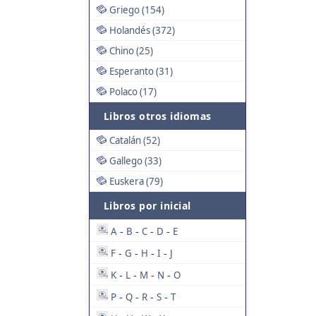
Griego (154)
Holandés (372)
Chino (25)
Esperanto (31)
Polaco (17)
Libros otros idiomas
Catalán (52)
Gallego (33)
Euskera (79)
Libros por inicial
A
B
C
D
E
-
-
-
-
F
G
H
I
J
-
-
-
-
K
L
M
N
O
-
-
-
-
P
Q
R
S
T
-
-
-
-