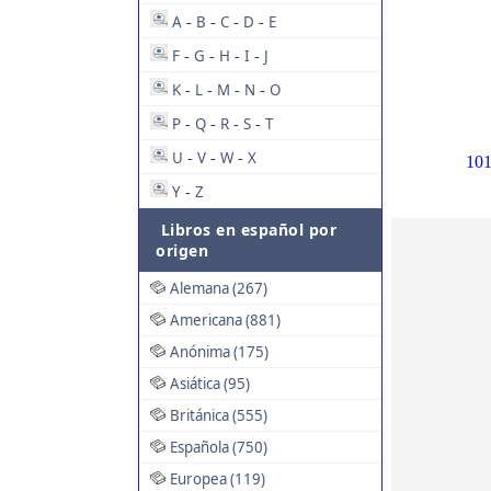
A
B
C
D
E
-
-
-
-
F
G
H
I
J
-
-
-
-
K
L
M
N
O
-
-
-
-
P
Q
R
S
T
-
-
-
-
U
V
W
X
-
-
-
10
Y
Z
-
Libros en español por
origen
Alemana (267)
Americana (881)
Anónima (175)
Asiática (95)
Británica (555)
Española (750)
Europea (119)