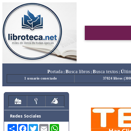
P
ortada
B
usca libros
B
usca textos
Ú
lti
|
|
|
1 usuario conectado
37024 libros (30
Redes Sociales
Share
Facebook
Twitter
Email
WhatsApp