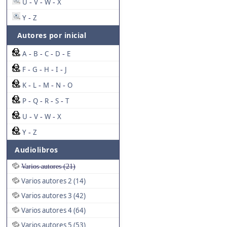
U
V
W
X
-
-
-
Y
Z
-
Autores por inicial
A
B
C
D
E
-
-
-
-
F
G
H
I
J
-
-
-
-
K
L
M
N
O
-
-
-
-
P
Q
R
S
T
-
-
-
-
U
V
W
X
-
-
-
Y
Z
-
Audiolibros
Varios autores (21)
Varios autores 2 (14)
Varios autores 3 (42)
Varios autores 4 (64)
Varios autores 5 (53)