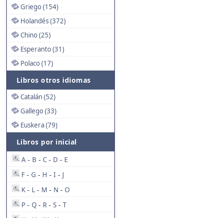
Griego (154)
Holandés (372)
Chino (25)
Esperanto (31)
Polaco (17)
Libros otros idiomas
Catalán (52)
Gallego (33)
Euskera (79)
Libros por inicial
A
B
C
D
E
-
-
-
-
F
G
H
I
J
-
-
-
-
K
L
M
N
O
-
-
-
-
P
Q
R
S
T
-
-
-
-