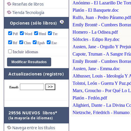
Anónimo - El Lazarillo De Tor
Reseñas de libros
Platón - El Banquete.doc
Tienda Tecnología
Rulfo, Juan - Pedro Páramo.pdf
Opciones (sólo libros)
Emily Brontë - Cumbres Borras
Homero - La Odisea.pdf
Pdf
Word
Html
Txt
Sófocles - Edipo Rey.doc
Rtf
Chm
Epub
Exe
Austen, Jane - Orgullo Y Prejui
Incluir idiomas
Capote, Truman - A Sangre Frí
Emily Brontë - Cumbres Borras
Austen, Jane - Emma.doc
Actualizaciones (registro)
Althusser, Louis - Ideología Y 
Tolstoi, León - Guerra Y Paz.p
Marx, Groucho - Por Qué Lo 
Platón - Fedón.pdf
Alighieri, Dante - La Divina C
29556 NUEVOS libros*
Nietzsche, Friedrich - Human
(la mayoría de idiomas)
Navega entre los títulos