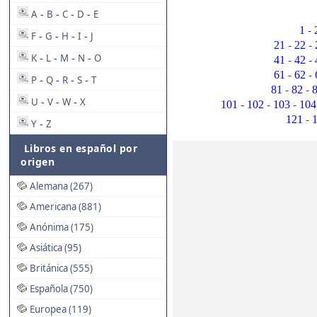
A
B
C
D
E
-
-
-
-
-
1
F
G
H
I
J
-
-
-
-
-
-
21
22
K
L
M
N
O
-
-
-
-
-
-
41
42
-
-
61
62
P
Q
R
S
T
-
-
-
-
-
-
81
82
U
V
W
X
-
-
-
-
-
-
101
102
103
104
-
121
Y
Z
-
Libros en español por
origen
Alemana (267)
Americana (881)
Anónima (175)
Asiática (95)
Británica (555)
Española (750)
Europea (119)