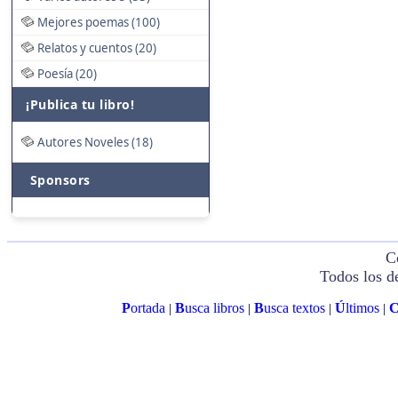
Mejores poemas (100)
Relatos y cuentos (20)
Poesía (20)
¡Publica tu libro!
Autores Noveles (18)
Sponsors
C
Todos los d
P
ortada
B
usca libros
B
usca textos
Ú
ltimos
|
|
|
|