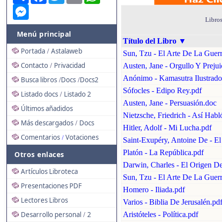
Messenger
Libros
Menú principal
Título del Libro
▼
Portada
Astalaweb
/
Sun, Tzu - El Arte De La Guerr
Contacto
Privacidad
Austen, Jane - Orgullo Y Prejui
/
Anónimo - Kamasutra Ilustrado
Busca libros
Docs
Docs2
/
/
Sófocles - Edipo Rey.pdf
Listado docs
Listado 2
/
Austen, Jane - Persuasión.doc
Últimos añadidos
Nietzsche, Friedrich - Así Habl
Más descargados
Docs
/
Hitler, Adolf - Mi Lucha.pdf
Comentarios
Votaciones
/
Saint-Exupéry, Antoine De - El 
Platón - La República.pdf
Otros enlaces
Darwin, Charles - El Origen De
Artículos Libroteca
Sun, Tzu - El Arte De La Guer
Presentaciones PDF
Homero - Iliada.pdf
Lectores Libros
Varios - Biblia De Jerusalén.pd
Desarrollo personal
2
Aristóteles - Política.pdf
/