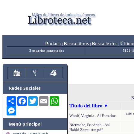
P
ortada
B
usca libros
B
usca textos
Ú
ltim
|
|
|
3 usuarios conectados
5122 l
Redes Sociales
N
Share
Facebook
Twitter
Email
WhatsApp
Título del libro
▼
Messenger
este 
Woolf, Virginia - Al Faro.doc
Menú principal
Nietzsche, Friedrich - Así
Habló Zaratustra.pdf