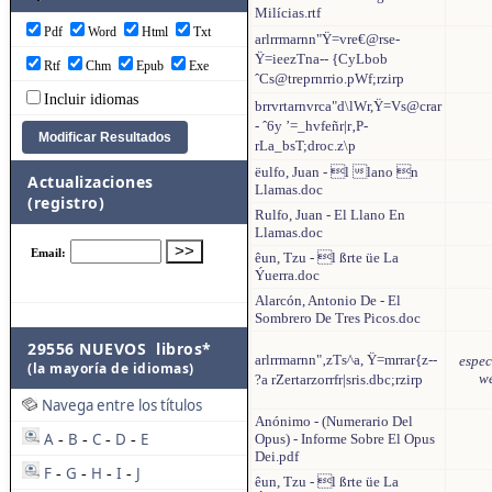
Milícias.rtf
Pdf
Word
Html
Txt
arlrrmarnn"Ÿ=vre€@rse-
Ÿ=ieezTna-- {CyLbob
Rtf
Chm
Epub
Exe
ˆCs@treprnrrio.pWf;rzirp
Incluir idiomas
brrvrtarnvrca"d\lWr,Ÿ=Vs@crar
- ˆ6y ’=_hvfeñr|r‚P-
rLa_bsT;droc.z\p
ëulfo, Juan - l lano n
Actualizaciones
Llamas.doc
(registro)
Rulfo, Juan - El Llano En
Llamas.doc
êun, Tzu - l ßrte üe La
Ýuerra.doc
Alarcón, Antonio De - El
Sombrero De Tres Picos.doc
29556 NUEVOS libros*
arlrrmarnn"‚zTs^a, Ÿ=mrrar{z--
espec
(la mayoría de idiomas)
we
?a rZertarzorrfr|sris.dbc;rzirp
Navega entre los títulos
Anónimo - (Numerario Del
A
B
C
D
E
Opus) - Informe Sobre El Opus
-
-
-
-
Dei.pdf
F
G
H
I
J
-
-
-
-
êun, Tzu - l ßrte üe La