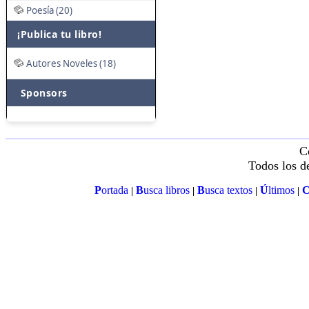
Poesía (20)
¡Publica tu libro!
Autores Noveles (18)
Sponsors
C
Todos los d
P
ortada
B
usca libros
B
usca textos
Ú
ltimos
|
|
|
|