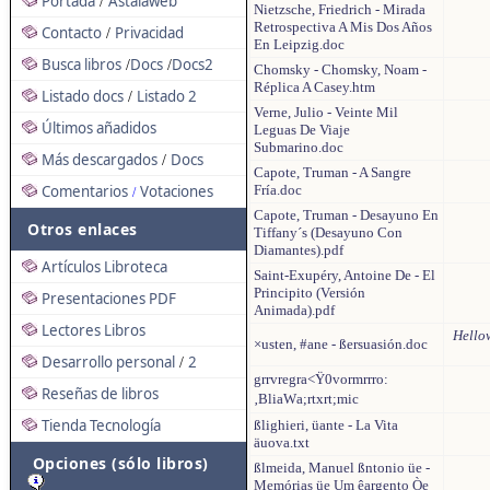
Portada
Astalaweb
/
Nietzsche, Friedrich - Mirada
Retrospectiva A Mis Dos Años
Contacto
Privacidad
/
En Leipzig.doc
Busca libros
Docs
Docs2
/
/
Chomsky - Chomsky, Noam -
Réplica A Casey.htm
Listado docs
Listado 2
/
Verne, Julio - Veinte Mil
Últimos añadidos
Leguas De Viaje
Submarino.doc
Más descargados
Docs
/
Capote, Truman - A Sangre
Comentarios
Votaciones
Fría.doc
/
Capote, Truman - Desayuno En
Otros enlaces
Tiffany´s (Desayuno Con
Diamantes).pdf
Artículos Libroteca
Saint-Exupéry, Antoine De - El
Principito (Versión
Presentaciones PDF
Animada).pdf
Lectores Libros
Hellow
×usten, #ane - ßersuasión.doc
Desarrollo personal
2
/
grrvregra<Ÿ0vormrrro:
Reseñas de libros
‚BliaWa;rtxrt;mic
Tienda Tecnología
ßlighieri, üante - La Vita
äuova.txt
Opciones (sólo libros)
ßlmeida, Manuel ßntonio üe -
Memórias üe Um êargento Òe