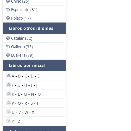
Chino (25)
Esperanto (31)
Polaco (17)
Libros otros idiomas
Catalán (52)
Gallego (33)
Euskera (79)
Libros por inicial
A
B
C
D
E
-
-
-
-
F
G
H
I
J
-
-
-
-
K
L
M
N
O
-
-
-
-
P
Q
R
S
T
-
-
-
-
U
V
W
X
-
-
-
Y
Z
-