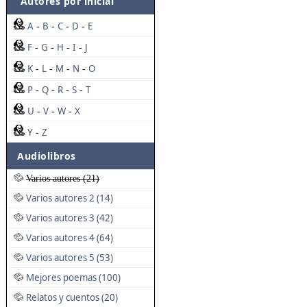
Autores por inicial
A
B
C
D
E
-
-
-
-
F
G
H
I
J
-
-
-
-
K
L
M
N
O
-
-
-
-
P
Q
R
S
T
-
-
-
-
U
V
W
X
-
-
-
Y
Z
-
Audiolibros
Varios autores (21)
Varios autores 2 (14)
Varios autores 3 (42)
Varios autores 4 (64)
Varios autores 5 (53)
Mejores poemas (100)
Relatos y cuentos (20)