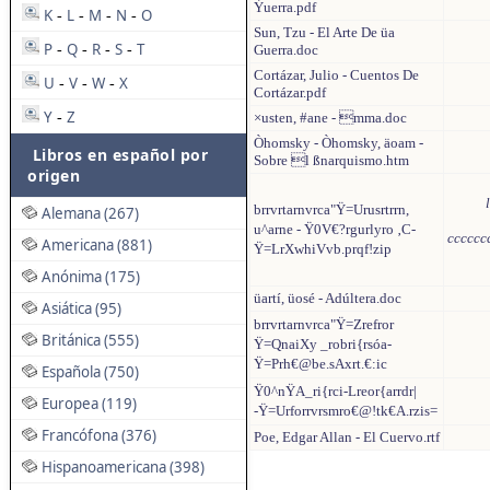
Ýuerra.pdf
K
L
M
N
O
-
-
-
-
Sun, Tzu - El Arte De üa
P
Q
R
S
T
-
-
-
-
Guerra.doc
Cortázar, Julio - Cuentos De
U
V
W
X
-
-
-
Cortázar.pdf
Y
Z
-
×usten, #ane - mma.doc
Òhomsky - Òhomsky, äoam -
Libros en español por
Sobre l ßnarquismo.htm
origen
brrvrtarnvrca"Ÿ=Urusrtrrn,
Alemana (267)
u^arne - Ÿ0V€?rgurlyro ‚C-
cccccc
Americana (881)
Ÿ=LrXwhiVvb.prqf!zip
Anónima (175)
üartí, üosé - Adúltera.doc
Asiática (95)
brrvrtarnvrca"Ÿ=Zrefror
Británica (555)
Ÿ=QnaiXy _robri{rsóa-
Ÿ=Prh€@be.sAxrt.€:ic
Española (750)
Ÿ0^nŸA_ri{rci-Lreor{arrdr|
Europea (119)
-Ÿ=Urforrvrsmro€@!tk€A.rzis=
Francófona (376)
Poe, Edgar Allan - El Cuervo.rtf
Hispanoamericana (398)